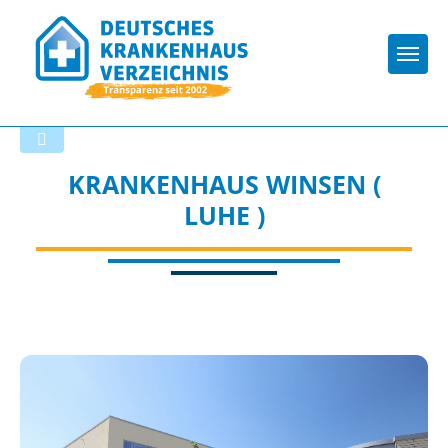
Togg
Zurück zu den Suchergebnissen
KRANKENHAUS WINSEN (
LUHE )