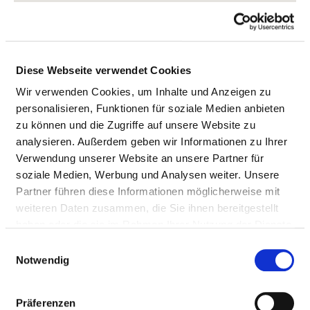
Diese Webseite verwendet Cookies
Wir verwenden Cookies, um Inhalte und Anzeigen zu
personalisieren, Funktionen für soziale Medien anbieten
zu können und die Zugriffe auf unsere Website zu
Friedrich-Lichtenauer-Allee 1
analysieren. Außerdem geben wir Informationen zu Ihrer
21423 Winsen ( Luhe )
Verwendung unserer Website an unsere Partner für
soziale Medien, Werbung und Analysen weiter. Unsere
Tel.:
04171-13-0
Partner führen diese Informationen möglicherweise mit
Mail:
ed.nesniw-suahneknark@ofni
weiteren Daten zusammen, die Sie ihnen bereitgestellt
haben oder die sie im Rahmen Ihrer Nutzung der Dienste
Anfahrt
gesammelt haben.
Einwilligungsauswahl
http://krankenhaus-winsen.de
Notwendig
Präferenzen
Wir, die Akutkrankenhäuser Buchholz und Winsen 