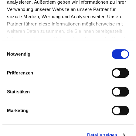
analysieren. Außerdem geben wir Informationen zu Ihrer
Verwendung unserer Website an unsere Partner für
Medizinisch-pflegerische Leistungen
soziale Medien, Werbung und Analysen weiter. Unsere
Service & Ausstattung
Partner führen diese Informationen möglicherweise mit
weiteren Daten zusammen, die Sie ihnen bereitgestellt
haben oder die sie im Rahmen Ihrer Nutzung der Dienste
MEDIZINISCHES
gesammelt haben.
Einwilligungsauswahl
LEISTUNGSANGEBOT DES
Notwendig
KRANKENHAUSES
Präferenzen
Welche Krankheiten werden in diesem Krankenhaus
behandelt? Welche Behandlungsmethoden bietet dieses
Krankenhaus an?
Statistiken
Suchen Sie Krankheiten und Behandlungen, die in
diesem Krankenhaus behandelt oder durchgeführt
Marketing
werden, per Volltext-Suche.
Details zeigen