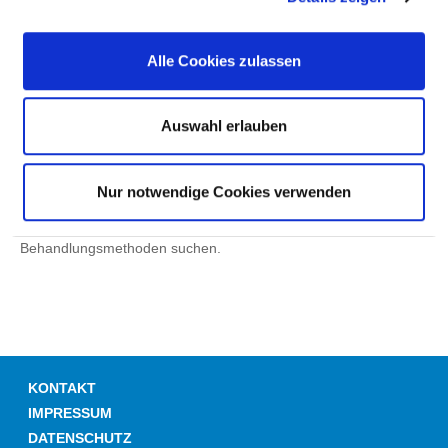
Hinweis: Wenn die Suche nach einer Krankheit oder
Alle Cookies zulassen
Behandlungsmethode nicht zu einem Treffer führt, kann das
auch daran liegen, dass das gesuchte Wort nicht in der
Datenbank vorhanden ist. Die Datenbank basiert wesentlich auf
Auswahl erlauben
medizinischer Fachsprache (ICD/OPS). Versuchen Sie es dann
mit einem Suchwort-Synonym.
Nur notwendige Cookies verwenden
Tipp: Bei den einzelnen Fachabteilungen dieses Krankenhauses
können Sie gezielt nach behandelten Krankheiten und
Behandlungsmethoden suchen.
KONTAKT
IMPRESSUM
DATENSCHUTZ