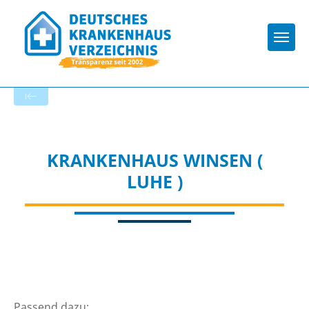
Togg
Zur Krankenhaus-Startseite
KRANKENHAUS WINSEN (
LUHE )
Passend dazu: