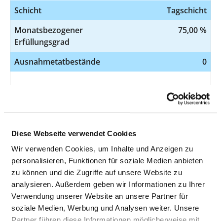
Schicht
Tagschicht
Monatsbezogener
75,00 %
Erfüllungsgrad
Ausnahmetatbestände
0
BEZEICHNUNG
WERT
Pflegesensitiver Bereich
Innere Medizin,
Kardiologie
Diese Webseite verwendet Cookies
Station
Station 2
Wir verwenden Cookies, um Inhalte und Anzeigen zu
personalisieren, Funktionen für soziale Medien anbieten
Schicht
Nachtschicht
zu können und die Zugriffe auf unsere Website zu
analysieren. Außerdem geben wir Informationen zu Ihrer
Monatsbezogener
100,00 %
Verwendung unserer Website an unsere Partner für
Erfüllungsgrad
soziale Medien, Werbung und Analysen weiter. Unsere
Ausnahmetatbestände
0
Partner führen diese Informationen möglicherweise mit