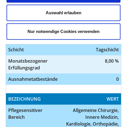
Pflegesensitiver
Allgemeine Chirurgie,
Bereich
Innere Medizin,
Auswahl erlauben
Kardiologie, Orthopädie,
Unfallchirurgie
Nur notwendige Cookies verwenden
Station
Station 6
Schicht
Tagschicht
Monatsbezogener
8,00 %
Erfüllungsgrad
Ausnahmetatbestände
0
BEZEICHNUNG
WERT
Pflegesensitiver
Allgemeine Chirurgie,
Bereich
Innere Medizin,
Kardiologie, Orthopädie,