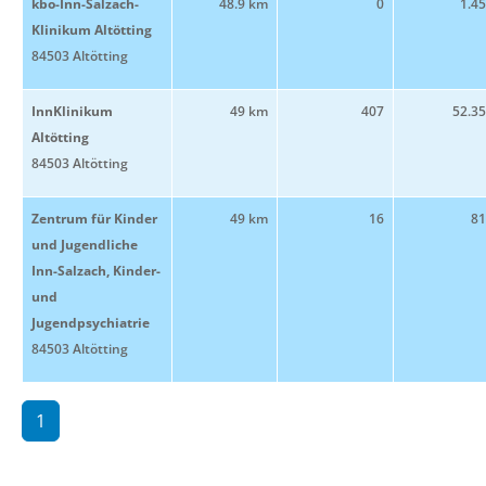
kbo-Inn-Salzach-
48.9 km
0
1.4
Klinikum Altötting
84503 Altötting
InnKlinikum
49 km
407
52.3
Altötting
84503 Altötting
Zentrum für Kinder
49 km
16
81
und Jugendliche
Inn-Salzach, Kinder-
und
Jugendpsychiatrie
84503 Altötting
1