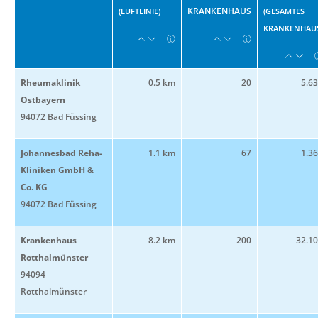
KRANKENHAUS
(LUFTLINIE)
(GESAMTES
KRANKENHAUS
Rheumaklinik
0.5 km
20
5.6
Ostbayern
94072 Bad Füssing
Johannesbad Reha-
1.1 km
67
1.3
Kliniken GmbH &
Co. KG
94072 Bad Füssing
Krankenhaus
8.2 km
200
32.1
Rotthalmünster
94094
Rotthalmünster