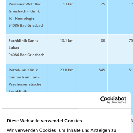
Passauer Wolf Bad
13 km
25
17
Griesbach - Klinik
für Neurologie
94086 Bad Griesbach
Fachklinik Sankt
13.1 km
80
75
Lukas
94086 Bad Griesbach
Rottal-Inn Klinik
23.8 km
545
1.5
Simbach am Inn -
Psychosomatische
Fachklinik
84359 Simbach am
Inn
AMEOS Klinikum
24.2 km
60
53
Diese Webseite verwendet Cookies
Inntal
Wir verwenden Cookies, um Inhalte und Anzeigen zu