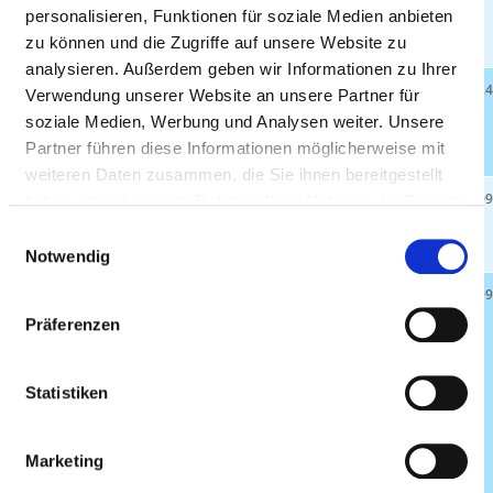
84359 Simbach am
personalisieren, Funktionen für soziale Medien anbieten
Inn
zu können und die Zugriffe auf unsere Website zu
analysieren. Außerdem geben wir Informationen zu Ihrer
Psychosomatische
25.6 km
25
24
Verwendung unserer Website an unsere Partner für
Tagesklinik Passau
soziale Medien, Werbung und Analysen weiter. Unsere
94036 Passau
Partner führen diese Informationen möglicherweise mit
weiteren Daten zusammen, die Sie ihnen bereitgestellt
Klinikum Passau
25.7 km
660
94.0
haben oder die sie im Rahmen Ihrer Nutzung der Dienste
94032 Passau
gesammelt haben.
Einwilligungsauswahl
Notwendig
Tagesklinik und
25.9 km
0
99
Institutsambulanz
Präferenzen
für Kinder- und
Jugendpsychiatrie,
Statistiken
Psychotherapie und
Psychosomatik im
Bezirkskrankenhaus
Marketing
Passau