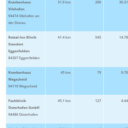
Krankenhaus
31.9 km
200
30.3
Vilshofen
94474 Vilshofen an
der Donau
Rottal-Inn Klinik
41.4 km
545
14.7
Standort
Eggenfelden
84307 Eggenfelden
Krankenhaus
45 km
79
9.7
Wegscheid
94110 Wegscheid
Fachklinik
45.1 km
127
4.4
Osterhofen GmbH
94486 Osterhofen