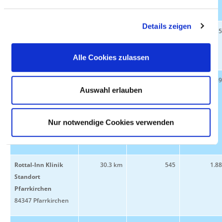
94032 Passau
Details zeigen
Bezirkskrankenhaus
25.9 km
90
7.1
Passau
94032 Passau
Alle Cookies zulassen
Ordenskliniken
25.9 km
80
20.4
Auswahl erlauben
München-Passau
gGmbH - Standort
Kinderklinik Dritter
Nur notwendige Cookies verwenden
Orden Passau
94032 Passau
Rottal-Inn Klinik
30.3 km
545
1.8
Standort
Pfarrkirchen
84347 Pfarrkirchen