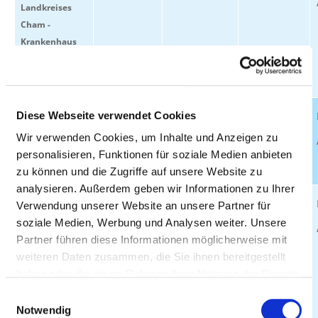
Landkreises
Cham -
Krankenhaus
Cham
93413 Cham
Zentrum für
17.3 km
50
32.314
Diese Webseite verwendet Cookies
Psychiatrie
Wir verwenden Cookies, um Inhalte und Anzeigen zu
Cham
personalisieren, Funktionen für soziale Medien anbieten
93413 Cham
zu können und die Zugriffe auf unsere Website zu
analysieren. Außerdem geben wir Informationen zu Ihrer
Spezialklinik
23.1 km
80
1.006
Verwendung unserer Website an unsere Partner für
Neukirchen
soziale Medien, Werbung und Analysen weiter. Unsere
GmbH & Co KG,
Partner führen diese Informationen möglicherweise mit
Haus
weiteren Daten zusammen, die Sie ihnen bereitgestellt
Neukirchen
haben oder die sie im Rahmen Ihrer Nutzung der Dienste
93453
gesammelt haben.
Einwilligungsauswahl
Neukirchen b.
Notwendig