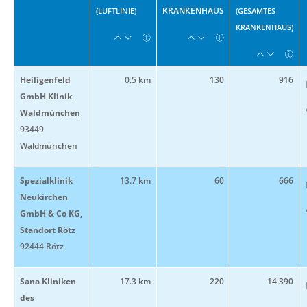
KRANKENHAUS
(LUFTLINIE)
(GESAMTES
KRANKENHAUS)
Heiligenfeld
0.5 km
130
916
GmbH Klinik
Waldmünchen
93449
Waldmünchen
Spezialklinik
13.7 km
60
666
Neukirchen
GmbH & Co KG,
Standort Rötz
92444 Rötz
Sana Kliniken
17.3 km
220
14.390
des