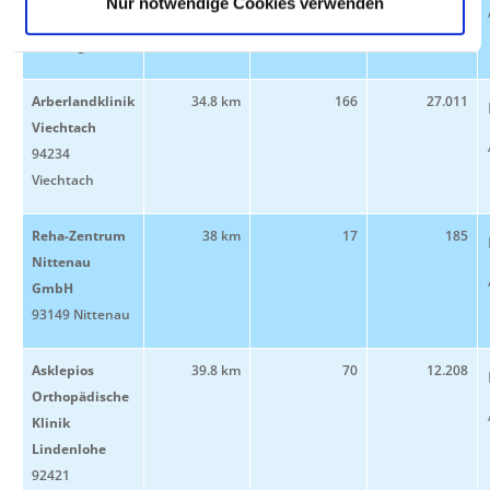
Nur notwendige Cookies verwenden
93444 Bad
Kötzting
Arberlandklinik
34.8 km
166
27.011
Viechtach
94234
Viechtach
Reha-Zentrum
38 km
17
185
Nittenau
GmbH
93149 Nittenau
Asklepios
39.8 km
70
12.208
Orthopädische
Klinik
Lindenlohe
92421