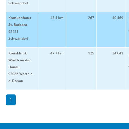
Schwandorf
Krankenhaus
43.4 km
267
40.469
St. Barbara
92421
Schwandorf
Kreisklinik
47.7 km
125
34.641
Wörth an der
Donau
93086 Wörth a.
d. Donau
1