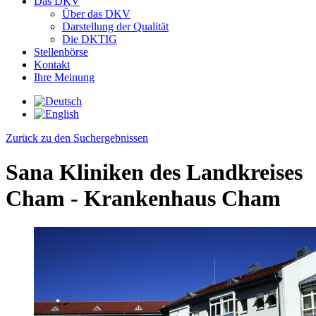
Das DKV
Über das DKV
Darstellung der Qualität
Die DKTIG
Stellenbörse
Kontakt
Ihre Meinung
Zurück zu den Suchergebnissen
Sana Kliniken des Landkreises
Cham - Krankenhaus Cham