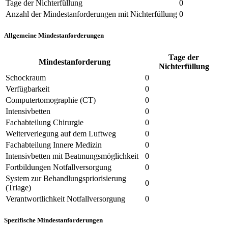
Tage der Nichterfüllung
0
Anzahl der Mindestanforderungen mit Nichterfüllung
0
Allgemeine Mindestanforderungen
Tage der
Mindestanforderung
Nichterfüllung
Schockraum
0
Verfügbarkeit
0
Computertomographie (CT)
0
Intensivbetten
0
Fachabteilung Chirurgie
0
Weiterverlegung auf dem Luftweg
0
Fachabteilung Innere Medizin
0
Intensivbetten mit Beatmungsmöglichkeit
0
Fortbildungen Notfallversorgung
0
System zur Behandlungspriorisierung
0
(Triage)
Verantwortlichkeit Notfallversorgung
0
Spezifische Mindestanforderungen