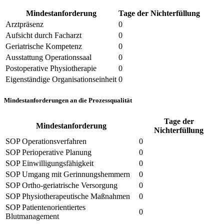
Mindestanforderung
Tage der Nichterfüllung
Arztpräsenz
0
Aufsicht durch Facharzt
0
Geriatrische Kompetenz
0
Ausstattung Operationssaal
0
Postoperative Physiotherapie
0
Eigenständige Organisationseinheit
0
Mindestanforderungen an die Prozessqualität
Tage der
Mindestanforderung
Nichterfüllung
SOP Operationsverfahren
0
SOP Perioperative Planung
0
SOP Einwilligungsfähigkeit
0
SOP Umgang mit Gerinnungshemmern
0
SOP Ortho-geriatrische Versorgung
0
SOP Physiotherapeutische Maßnahmen
0
SOP Patientenorientiertes
0
Blutmanagement