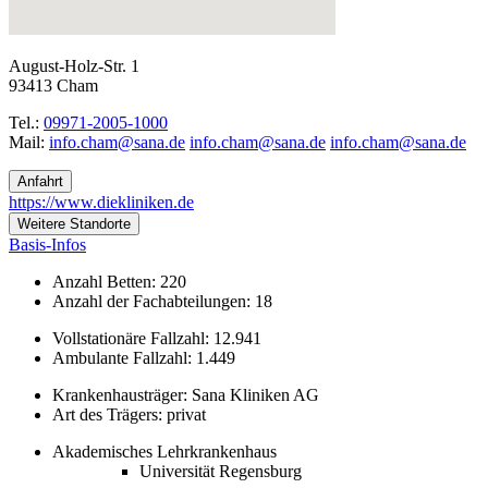
August-Holz-Str. 1
93413 Cham
Tel.:
09971-2005-1000
Mail:
ed.anas@mahc.ofni
ed.anas@mahc.ofni
ed.anas@mahc.ofni
Anfahrt
https://www.diekliniken.de
Weitere Standorte
Basis-Infos
Anzahl Betten: 220
Anzahl der Fachabteilungen: 18
Vollstationäre Fallzahl: 12.941
Ambulante Fallzahl: 1.449
Krankenhausträger: Sana Kliniken AG
Art des Trägers: privat
Akademisches Lehrkrankenhaus
Universität Regensburg