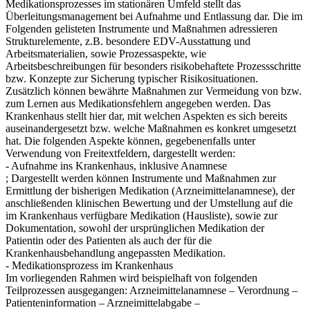
Medikationsprozesses im stationären Umfeld stellt das
Überleitungsmanagement bei Aufnahme und Entlassung dar. Die im
Folgenden gelisteten Instrumente und Maßnahmen adressieren
Strukturelemente, z.B. besondere EDV-Ausstattung und
Arbeitsmaterialien, sowie Prozessaspekte, wie
Arbeitsbeschreibungen für besonders risikobehaftete Prozessschritte
bzw. Konzepte zur Sicherung typischer Risikosituationen.
Zusätzlich können bewährte Maßnahmen zur Vermeidung von bzw.
zum Lernen aus Medikationsfehlern angegeben werden. Das
Krankenhaus stellt hier dar, mit welchen Aspekten es sich bereits
auseinandergesetzt bzw. welche Maßnahmen es konkret umgesetzt
hat. Die folgenden Aspekte können, gegebenenfalls unter
Verwendung von Freitextfeldern, dargestellt werden:
- Aufnahme ins Krankenhaus, inklusive Anamnese
; Dargestellt werden können Instrumente und Maßnahmen zur
Ermittlung der bisherigen Medikation (Arzneimittelanamnese), der
anschließenden klinischen Bewertung und der Umstellung auf die
im Krankenhaus verfügbare Medikation (Hausliste), sowie zur
Dokumentation, sowohl der ursprünglichen Medikation der
Patientin oder des Patienten als auch der für die
Krankenhausbehandlung angepassten Medikation.
- Medikationsprozess im Krankenhaus
Im vorliegenden Rahmen wird beispielhaft von folgenden
Teilprozessen ausgegangen: Arzneimittelanamnese – Verordnung –
Patienteninformation – Arzneimittelabgabe –