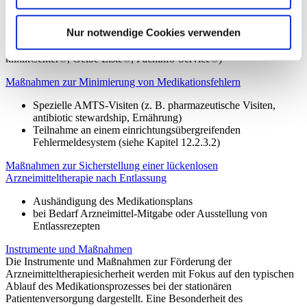
Dosisfrequenz (z. B. im KIS, in einer Verordnungssoftware)
Nur notwendige Cookies verwenden
Bereitstellung eines oder mehrerer elektronischer
Arzneimittelinformationssysteme (z. B. Lauer-Taxe®, ifap
klinikCenter®, Gelbe Liste®, Fachinfo-Service®)
Maßnahmen zur Minimierung von Medikationsfehlern
Spezielle AMTS-Visiten (z. B. pharmazeutische Visiten,
antibiotic stewardship, Ernährung)
Teilnahme an einem einrichtungsübergreifenden
Fehlermeldesystem (siehe Kapitel 12.2.3.2)
Maßnahmen zur Sicherstellung einer lückenlosen
Arzneimitteltherapie nach Entlassung
Aushändigung des Medikationsplans
bei Bedarf Arzneimittel-Mitgabe oder Ausstellung von
Entlassrezepten
Instrumente und Maßnahmen
Die Instrumente und Maßnahmen zur Förderung der
Arzneimitteltherapiesicherheit werden mit Fokus auf den typischen
Ablauf des Medikationsprozesses bei der stationären
Patientenversorgung dargestellt. Eine Besonderheit des