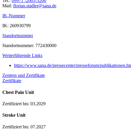
Tel.:
09971 -2005-3200
Mail:
ed.anas@reldats.nairolf
IK-Nummer
IK: 260930799
Standortnummer
Standortnummer: 772430000
Weiterführende Links
https://www.sana.de/pressecenter/presseforum/publikationen.ht
Zentren und Zertifikate
Zertifikate
Chest Pain Unit
Zertifiziert bis: 03.2029
Stroke Unit
Zertifiziert bis: 07.2027