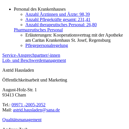
Personal des Krankenhauses
Anzahl Ärztinnen und Ärzte: 98,39
Anzahl Pflegekräfte gesamt: 231,41
Anzahl therapeutisches Personal: 26,80
Pharmazeutisches Personal
Erläuterungen: Kooperationsvertrag mit der Apotheke
am Caritas Krankenhaus St. Josef, Regensburg
Pflegepersonalregelung
Service-Ansprechpartner/-innen
Lob- und Beschwerdemanagement
Astrid Hausladen
Öffentlichkeitsarbeit und Marketing
August-Holz-Str. 1
93413 Cham
Tel.:
09971 -2005-2052
Mail:
ed.anas@nedalsuah.dirtsa
Qualitätsmanagement