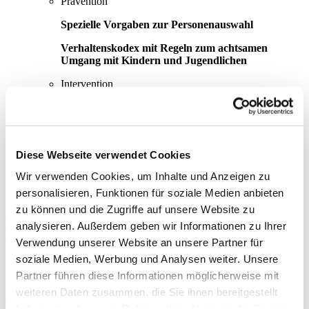
Prävention
Spezielle Vorgaben zur Personenauswahl
Verhaltenskodex mit Regeln zum achtsamen
Umgang mit Kindern und Jugendlichen
Intervention
Interventionsplan - Verbindliches Verfahren zum
Vorgehen in Kinderschutzfällen und insbesondere
beim Verdacht auf (sexuelle) Gewalt
Diese Webseite verwendet Cookies
Aufarbeitung
Wir verwenden Cookies, um Inhalte und Anzeigen zu
Handlungsempfehlungen zum Umgang/zur
Aufarbeitung aufgetretener Fälle
personalisieren, Funktionen für soziale Medien anbieten
zu können und die Zugriffe auf unsere Website zu
Kommentar zum Schutzkonzept
analysieren. Außerdem geben wir Informationen zu Ihrer
Gemäß Teil A § 4 Absatz 2 in Verbindung mit Teil B Abschnitt I § 1
der Qualitätsmanagement-Richtlinie haben sich Einrichtungen, die
Verwendung unserer Website an unsere Partner für
Kinder und Jugendliche versorgen, gezielt mit der Prävention von
soziale Medien, Werbung und Analysen weiter. Unsere
und Intervention bei (sexueller) Gewalt und Missbrauch bei Kindern
Partner führen diese Informationen möglicherweise mit
und Jugendlichen zu befassen (Risiko- und Gefährdungsanalyse)
und – der Größe und Organisationsform der Einrichtung
weiteren Daten zusammen, die Sie ihnen bereitgestellt
entsprechend – konkrete Schritte und Maßnahmen abzuleiten
haben oder die sie im Rahmen Ihrer Nutzung der Dienste