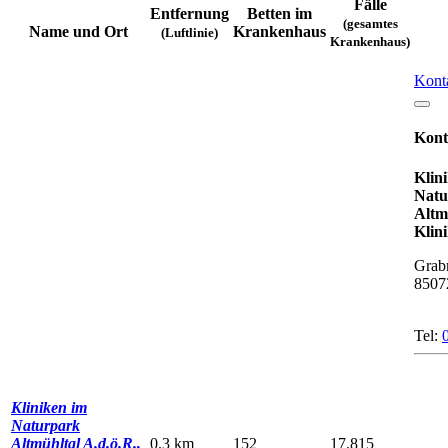
Fälle
Entfernung
Betten im
(gesamtes
Name und Ort
Krankenhaus
(Luftlinie)
Krankenhaus)
Kont
Kont
Klin
Natu
Altm
Klini
Grab
85072
Tel:
Kliniken im
Naturpark
Altmühltal A.d.ö.R.,
0.3 km
152
17.815