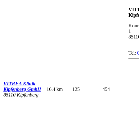
VITR
Kipf
Konr
1
8511
Tel:
VITREA Klinik
Kipfenberg GmbH
16.4 km
125
454
85110 Kipfenberg