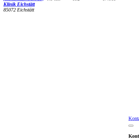
Klinik Eichstätt
85072 Eichstätt
Kont
Kont