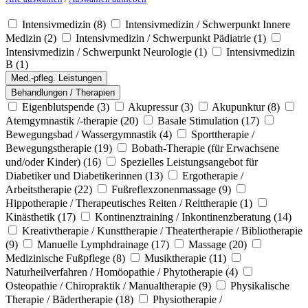
Intensivmedizin
(8)
Intensivmedizin / Schwerpunkt Innere
Medizin
(2)
Intensivmedizin / Schwerpunkt Pädiatrie
(1)
Intensivmedizin / Schwerpunkt Neurologie
(1)
Intensivmedizin
B
(1)
Med.-pfleg. Leistungen
Behandlungen / Therapien
Eigenblutspende
(3)
Akupressur
(3)
Akupunktur
(8)
Atemgymnastik /-therapie
(20)
Basale Stimulation
(17)
Bewegungsbad / Wassergymnastik
(4)
Sporttherapie /
Bewegungstherapie
(19)
Bobath-Therapie (für Erwachsene
und/oder Kinder)
(16)
Spezielles Leistungsangebot für
Diabetiker und Diabetikerinnen
(13)
Ergotherapie /
Arbeitstherapie
(22)
Fußreflexzonenmassage
(9)
Hippotherapie / Therapeutisches Reiten / Reittherapie
(1)
Kinästhetik
(17)
Kontinenztraining / Inkontinenzberatung
(14)
Kreativtherapie / Kunsttherapie / Theatertherapie / Bibliotherapie
(9)
Manuelle Lymphdrainage
(17)
Massage
(20)
Medizinische Fußpflege
(8)
Musiktherapie
(11)
Naturheilverfahren / Homöopathie / Phytotherapie
(4)
Osteopathie / Chiropraktik / Manualtherapie
(9)
Physikalische
Therapie / Bädertherapie
(18)
Physiotherapie /