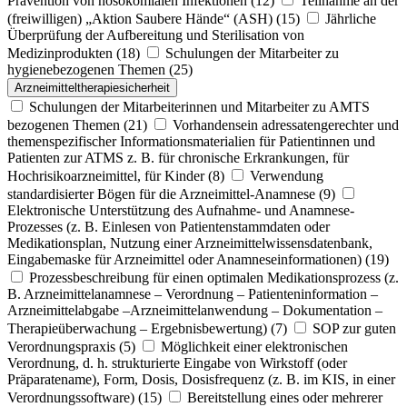
Prävention von nosokomialen Infektionen
(12)
Teilnahme an der
(freiwilligen) „Aktion Saubere Hände“ (ASH)
(15)
Jährliche
Überprüfung der Aufbereitung und Sterilisation von
Medizinprodukten
(18)
Schulungen der Mitarbeiter zu
hygienebezogenen Themen
(25)
Arzneimitteltherapiesicherheit
Schulungen der Mitarbeiterinnen und Mitarbeiter zu AMTS
bezogenen Themen
(21)
Vorhandensein adressatengerechter und
themenspezifischer Informationsmaterialien für Patientinnen und
Patienten zur ATMS z. B. für chronische Erkrankungen, für
Hochrisikoarzneimittel, für Kinder
(8)
Verwendung
standardisierter Bögen für die Arzneimittel-Anamnese
(9)
Elektronische Unterstützung des Aufnahme- und Anamnese-
Prozesses (z. B. Einlesen von Patientenstammdaten oder
Medikationsplan, Nutzung einer Arzneimittelwissensdatenbank,
Eingabemaske für Arzneimittel oder Anamneseinformationen)
(19)
Prozessbeschreibung für einen optimalen Medikationsprozess (z.
B. Arzneimittelanamnese – Verordnung – Patienteninformation –
Arzneimittelabgabe –Arzneimittelanwendung – Dokumentation –
Therapieüberwachung – Ergebnisbewertung)
(7)
SOP zur guten
Verordnungspraxis
(5)
Möglichkeit einer elektronischen
Verordnung, d. h. strukturierte Eingabe von Wirkstoff (oder
Präparatename), Form, Dosis, Dosisfrequenz (z. B. im KIS, in einer
Verordnungssoftware)
(15)
Bereitstellung eines oder mehrerer