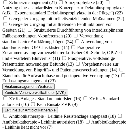
Schmerzmanagement
(21)
Sturzprophylaxe
(20)
Nutzung eines standardisierten Konzepts zur Dekubitusprophylaxe
(z.B. „Expertenstandard Dekubitusprophylaxe in der Pflege“)
(22)
Geregelter Umgang mit freiheitsentziehenden Maßnahmen
(22)
Geregelter Umgang mit auftretenden Fehlfunktionen von
Geräten
(21)
Strukturierte Durchführung von interdisziplinären
Fallbesprechungen /-konferenzen
(20)
Verwendung
standardisierter Aufklärungsbögen
(24)
Anwendung von
standardisierten OP-Checklisten
(14)
Präoperative
Zusammenfassung vorhersehbarer kritischer OP-Schritte, OP-Zeit
und erwartetem Blutverlust
(11)
Präoperative, vollständige
Präsentation notwendiger Befunde
(13)
Vorgehensweise zur
Vermeidung von Eingriffs- und Patientenverwechselungen
(14)
Standards für Aufwachphase und postoperative Versorgung
(13)
Entlassungsmanagement
(23)
Risikomanagement Weiteres
Zentrale Venenverweilkatheter (ZVK)
ZVK-Anlage - Standard autorisiert
(16)
ZVK - Standard
autorisiert
(16)
Kein Einsatz ZVK
(9)
Leitlinie zur Antibiotikatherapie
Antibiotikatherapie - Leitlinie Resistenzlage angepasst
(18)
Antibiotikatherapie - Leitlinie autorisiert
(18)
Antibiotikatherapie
- Leitlinie liegt nicht vor
(7)