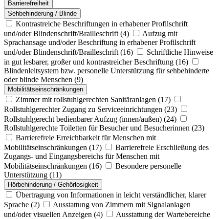
Barrierefreiheit
Sehbehinderung / Blinde
Kontrastreiche Beschriftungen in erhabener Profilschrift
und/oder Blindenschrift/Brailleschrift
(4)
Aufzug mit
Sprachansage und/oder Beschriftung in erhabener Profilschrift
und/oder Blindenschrift/Brailleschrift
(16)
Schriftliche Hinweise
in gut lesbarer, großer und kontrastreicher Beschriftung
(16)
Blindenleitsystem bzw. personelle Unterstützung für sehbehinderte
oder blinde Menschen
(9)
Mobilitätseinschränkungen
Zimmer mit rollstuhlgerechten Sanitäranlagen
(17)
Rollstuhlgerechter Zugang zu Serviceeinrichtungen
(23)
Rollstuhlgerecht bedienbarer Aufzug (innen/außen)
(24)
Rollstuhlgerechte Toiletten für Besucher und Besucherinnen
(23)
Barrierefreie Erreichbarkeit für Menschen mit
Mobilitätseinschränkungen
(17)
Barrierefreie Erschließung des
Zugangs- und Eingangsbereichs für Menschen mit
Mobilitätseinschränkungen
(16)
Besondere personelle
Unterstützung
(11)
Hörbehinderung / Gehörlosigkeit
Übertragung von Informationen in leicht verständlicher, klarer
Sprache
(2)
Ausstattung von Zimmern mit Signalanlagen
und/oder visuellen Anzeigen
(4)
Ausstattung der Wartebereiche