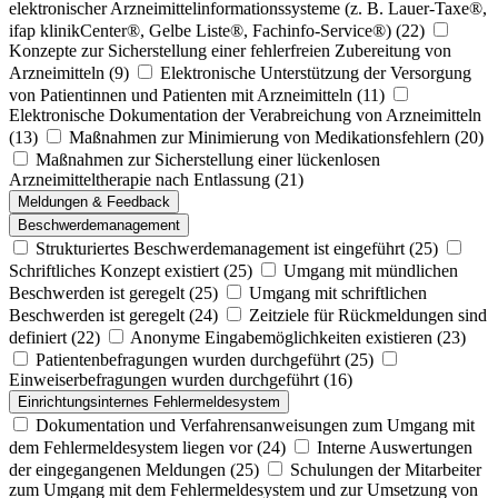
elektronischer Arzneimittelinformationssysteme (z. B. Lauer-Taxe®,
ifap klinikCenter®, Gelbe Liste®, Fachinfo-Service®)
(22)
Konzepte zur Sicherstellung einer fehlerfreien Zubereitung von
Arzneimitteln
(9)
Elektronische Unterstützung der Versorgung
von Patientinnen und Patienten mit Arzneimitteln
(11)
Elektronische Dokumentation der Verabreichung von Arzneimitteln
(13)
Maßnahmen zur Minimierung von Medikationsfehlern
(20)
Maßnahmen zur Sicherstellung einer lückenlosen
Arzneimitteltherapie nach Entlassung
(21)
Meldungen & Feedback
Beschwerdemanagement
Strukturiertes Beschwerdemanagement ist eingeführt
(25)
Schriftliches Konzept existiert
(25)
Umgang mit mündlichen
Beschwerden ist geregelt
(25)
Umgang mit schriftlichen
Beschwerden ist geregelt
(24)
Zeitziele für Rückmeldungen sind
definiert
(22)
Anonyme Eingabemöglichkeiten existieren
(23)
Patientenbefragungen wurden durchgeführt
(25)
Einweiserbefragungen wurden durchgeführt
(16)
Einrichtungsinternes Fehlermeldesystem
Dokumentation und Verfahrensanweisungen zum Umgang mit
dem Fehlermeldesystem liegen vor
(24)
Interne Auswertungen
der eingegangenen Meldungen
(25)
Schulungen der Mitarbeiter
zum Umgang mit dem Fehlermeldesystem und zur Umsetzung von