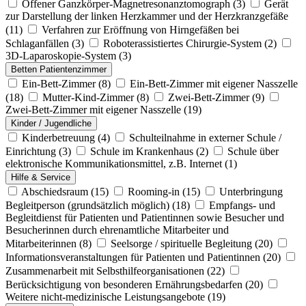
Offener Ganzkörper-Magnetresonanztomograph
(3)
Gerät
zur Darstellung der linken Herzkammer und der Herzkranzgefäße
(11)
Verfahren zur Eröffnung von Hirngefäßen bei
Schlaganfällen
(3)
Roboterassistiertes Chirurgie-System
(2)
3D-Laparoskopie-System
(3)
Betten Patientenzimmer
Ein-Bett-Zimmer
(8)
Ein-Bett-Zimmer mit eigener Nasszelle
(18)
Mutter-Kind-Zimmer
(8)
Zwei-Bett-Zimmer
(9)
Zwei-Bett-Zimmer mit eigener Nasszelle
(19)
Kinder / Jugendliche
Kinderbetreuung
(4)
Schulteilnahme in externer Schule /
Einrichtung
(3)
Schule im Krankenhaus
(2)
Schule über
elektronische Kommunikationsmittel, z.B. Internet
(1)
Hilfe & Service
Abschiedsraum
(15)
Rooming-in
(15)
Unterbringung
Begleitperson (grundsätzlich möglich)
(18)
Empfangs- und
Begleitdienst für Patienten und Patientinnen sowie Besucher und
Besucherinnen durch ehrenamtliche Mitarbeiter und
Mitarbeiterinnen
(8)
Seelsorge / spirituelle Begleitung
(20)
Informationsveranstaltungen für Patienten und Patientinnen
(20)
Zusammenarbeit mit Selbsthilfeorganisationen
(22)
Berücksichtigung von besonderen Ernährungsbedarfen
(20)
Weitere nicht-medizinische Leistungsangebote
(19)