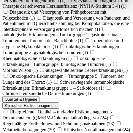
bei Kindern und Jugendlichen
(1)
Spezialisierte Diagnostik und
Therapie der schweren Herzinsuffizienz (NYHA-Stadium 3-4)
(1)
Diagnostik und Versorgung von Frühgeborenen mit
Folgeschäden
(1)
Diagnostik und Versorgung von Patienten und
Patientinnen mit Querschnittslähmung bei Komplikationen, die eine
interdisziplinäre Versorgung erforderlich machen
(1)
onkologische Erkrankungen - Tumorgruppe 1: gastrointestinale
Tumoren und Tumoren der Bauchhöhle
(1)
Tuberkulose und
atypische Mykobakteriose
(1)
onkologische Erkrankungen -
Tumorgruppe 2: gynäkologische Tumoren
(1)
Rheumatologische Erkrankungen
(1)
onkologische
Erkrankungen - Tumorgruppe 3: urologische Tumoren
(1)
Morbus Wilson
(1)
ausgewählte seltene Lebererkrankungen
(1)
Onkologische Erkrankungen – Tumorgruppe 5: Tumoren der
Lunge und des Thorax
(1)
Schwerwiegende immunologische
Erkrankungen: Erkrankungsgruppe 1 – Sarkoidose
(1)
Chronisch entzündliche Darmerkrankungen
(1)
Qualität & Hygiene
Klinisches Risikomanagement
Übergreifende Qualitäts- und/oder Risikomanagement-
Dokumentation (QM/RM-Dokumentation) liegt vor
(24)
Regelmäßige Fortbildungs- und Schulungsmaßnahmen
(23)
Mitarbeiterbefragungen
(20)
Klinisches Notfallmanagement
(24)