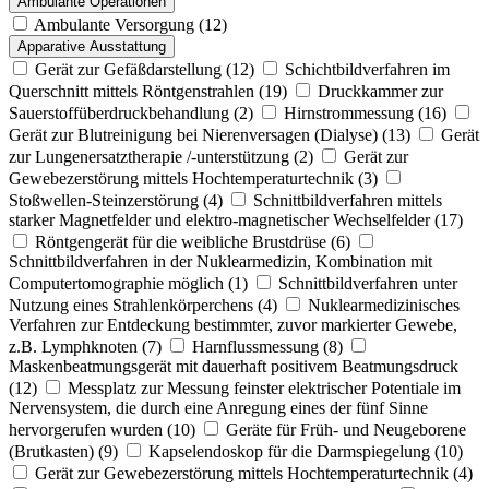
Ambulante Operationen
Ambulante Versorgung
(12)
Apparative Ausstattung
Gerät zur Gefäßdarstellung
(12)
Schichtbildverfahren im
Querschnitt mittels Röntgenstrahlen
(19)
Druckkammer zur
Sauerstoffüberdruckbehandlung
(2)
Hirnstrommessung
(16)
Gerät zur Blutreinigung bei Nierenversagen (Dialyse)
(13)
Gerät
zur Lungenersatztherapie /-unterstützung
(2)
Gerät zur
Gewebezerstörung mittels Hochtemperaturtechnik
(3)
Stoßwellen-Steinzerstörung
(4)
Schnittbildverfahren mittels
starker Magnetfelder und elektro-magnetischer Wechselfelder
(17)
Röntgengerät für die weibliche Brustdrüse
(6)
Schnittbildverfahren in der Nuklearmedizin, Kombination mit
Computertomographie möglich
(1)
Schnittbildverfahren unter
Nutzung eines Strahlenkörperchens
(4)
Nuklearmedizinisches
Verfahren zur Entdeckung bestimmter, zuvor markierter Gewebe,
z.B. Lymphknoten
(7)
Harnflussmessung
(8)
Maskenbeatmungsgerät mit dauerhaft positivem Beatmungsdruck
(12)
Messplatz zur Messung feinster elektrischer Potentiale im
Nervensystem, die durch eine Anregung eines der fünf Sinne
hervorgerufen wurden
(10)
Geräte für Früh- und Neugeborene
(Brutkasten)
(9)
Kapselendoskop für die Darmspiegelung
(10)
Gerät zur Gewebezerstörung mittels Hochtemperaturtechnik
(4)