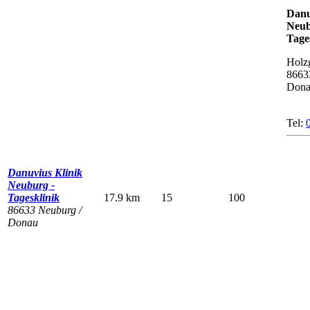
Danu
Neub
Tage
Holzg
8663
Don
Tel:
Danuvius Klinik
Neuburg -
Tagesklinik
17.9 km
15
100
86633 Neuburg /
Donau