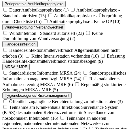
Perioperative Antibiotikaprophylaxe
Dauer Antibiotikaprophylaxe
(1)
Antibiotikaprophylaxe -
Standard autorisiert
(15)
Antibiotikaprophylaxe - Überprüfung
durch Checkliste
(15)
Antibiotikaprophylaxe - Keine OP
(10)
Wundversorgung / Verbandwechsel
Wundinfektion - Standard autorisiert
(23)
Keine
Durchführung von Wundversorgung
(2)
Händedesinfektion
Händedesinfektionsmittelverbrauch Allgemeinstationen nicht
erhoben
(3)
Keine Intensivstation vorhanden
(10)
Erfassung
Händedesinfektionsmittelverbrauch stationsbezogen
(9)
MRSA / MRE
Standardisierte Information MRSA
(24)
Standortspezifisches
Informationsmanagement bzgl. MRSA
(24)
Risikoadaptiertes
Aufnahmescreening MRSA / MRE
(6)
Regelmäßig strukturierte
Schulungen MRSA / MRE
(5)
Hygienebezogenes Risikomanagement
Öffentlich zugängliche Berichterstattung zu Infektionsraten
(3)
Teilnahme am Krankenhaus-Infektions-Surveillance-System
(KISS) des nationalen Referenzzentrums für Surveillance von
nosokomialen Infektionen
(16)
Teilnahme an anderen
regionalen, nationalen oder internationalen Netzwerken zur