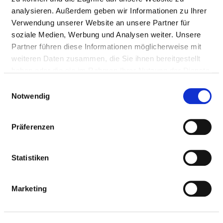
Mail:
ed.hcolseiw-nzp@zrawhcs.sukram
analysieren. Außerdem geben wir Informationen zu Ihrer
Anfahrt
Verwendung unserer Website an unsere Partner für
soziale Medien, Werbung und Analysen weiter. Unsere
Partner führen diese Informationen möglicherweise mit
Ärztliche Leitung
weiteren Daten zusammen, die Sie ihnen bereitgestellt
Prof. Dr. Markus Schwarz (Chefarzt Klinik für
haben oder die sie im Rahmen Ihrer Nutzung der Dienste
Allgemeinpsychiatrie, Psychotherapie und
gesammelt haben.
Einwilligungsauswahl
Psychosomatik I, stv. Ärztlicher Direktor)
Notwendig
Präferenzen
Informationen und Leistungen der
Fachabteilung
Statistiken
FALLZAHLEN
Marketing
Vollstationäre Fallzahl: 268
Teilstationäre Fallzahl: 246