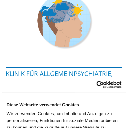
KLINIK FÜR ALLGEMEINPSYCHIATRIE,
PSYCHOTHERAPIE UND
PSYCHOSOMATIK I
Diese Webseite verwendet Cookies
Heidelberger Straße 1a
69168 Wiesloch
Wir verwenden Cookies, um Inhalte und Anzeigen zu
personalisieren, Funktionen für soziale Medien anbieten
Tel.:
06222-55-2005
zu können und die Zugriffe auf unsere Website zu