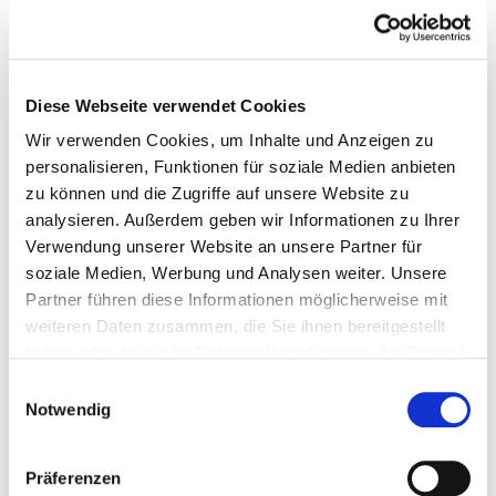
Hier finden Sie Angaben zum Pflegepersonal des
gesamten Krankenhauses. Informationen zum
Personal der einzelnen Fachabteilungen finden Sie auf
den Fachabteilungsseiten.
Diese Webseite verwendet Cookies
Gesundheits- und Krankenpfleger und Gesundheits-
Wir verwenden Cookies, um Inhalte und Anzeigen zu
und Krankenpflegerinnen
personalisieren, Funktionen für soziale Medien anbieten
Mit und ohne Fachabteilungszuordnung
zu können und die Zugriffe auf unsere Website zu
analysieren. Außerdem geben wir Informationen zu Ihrer
Berufsgruppe
Anzahl
Erläuterung
Verwendung unserer Website an unsere Partner für
Anzahl (gesamt)
18,92
soziale Medien, Werbung und Analysen weiter. Unsere
Partner führen diese Informationen möglicherweise mit
Personal mit direktem
18,92
weiteren Daten zusammen, die Sie ihnen bereitgestellt
Beschäftigungsverhältnis
haben oder die sie im Rahmen Ihrer Nutzung der Dienste
gesammelt haben.
Personal ohne direktes
0,00
Einwilligungsauswahl
Notwendig
Beschäftigungsverhältnis
Personal in der ambulanten
1,00
Präferenzen
Versorgung