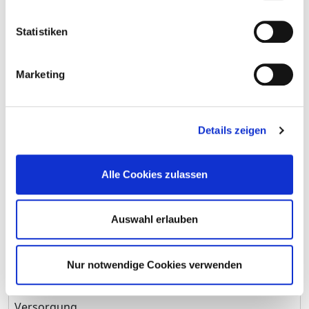
Personal in der stationären
17,92
Statistiken
Versorgung
maßgebliche tarifliche
38.5
Marketing
Wochenarbeitszeit
Davon ohne Fachabteilungszuordnung
Details zeigen
Berufsgruppe
Anzahl
Erläuterung
Anzahl (gesamt)
0,79
Alle Cookies zulassen
Personal mit direktem
0,79
Beschäftigungsverhältnis
Auswahl erlauben
Personal ohne direktes
0,00
Beschäftigungsverhältnis
Nur notwendige Cookies verwenden
Personal in der ambulanten
0,00
Versorgung