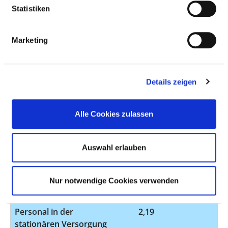
PERSONAL IN PSYCHIATRIE UND
Statistiken
PSYCHOSOMATIK
DIPLOM-PSYCHOLOGEN UND DIPLOM-
Marketing
PSYCHOLOGINNEN
BERUFSGRUPPE
ANZAHL
ERLÄUTERUNG
Details zeigen
Anzahl (gesamt)
2,19
Personal mit direktem
2,19
Alle Cookies zulassen
Beschäftigungsverhältnis
Personal ohne direktes
0,00
Auswahl erlauben
Beschäftigungsverhältnis
Personal in der
0,00
Nur notwendige Cookies verwenden
ambulanten Versorgung
Personal in der
2,19
stationären Versorgung