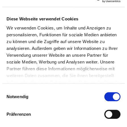
Anzahl (gesamt)
0,08
Personal mit direktem
0,08
Diese Webseite verwendet Cookies
Beschäftigungsverhältnis
Wir verwenden Cookies, um Inhalte und Anzeigen zu
Personal ohne direktes
0,00
personalisieren, Funktionen für soziale Medien anbieten
Beschäftigungsverhältnis
zu können und die Zugriffe auf unsere Website zu
analysieren. Außerdem geben wir Informationen zu Ihrer
Personal in der
0,00
Verwendung unserer Website an unsere Partner für
ambulanten Versorgung
soziale Medien, Werbung und Analysen weiter. Unsere
Personal in der
0,08
Partner führen diese Informationen möglicherweise mit
stationären Versorgung
weiteren Daten zusammen, die Sie ihnen bereitgestellt
haben oder die sie im Rahmen Ihrer Nutzung der Dienste
gesammelt haben.
Einwilligungsauswahl
DIPLOM-PSYCHOLOGE UND DIPLOM-
Notwendig
PSYCHOLOGIN
Präferenzen
AUSGEWÄHLTES THERAPEUTISCHES