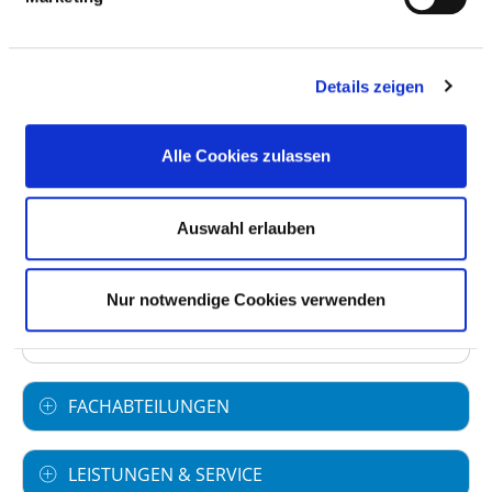
BASIS-INFOS
Anzahl Betten: 267
Details zeigen
Anzahl der Fachabteilungen: 11
Alle Cookies zulassen
Vollstationäre Fallzahl: 14.150
Ambulante Fallzahl: 18.753
Auswahl erlauben
Krankenhausträger: Kliniken Miltenberg-
Erlenbach GmbH
Nur notwendige Cookies verwenden
Art des Trägers: privat
FACHABTEILUNGEN
LEISTUNGEN & SERVICE