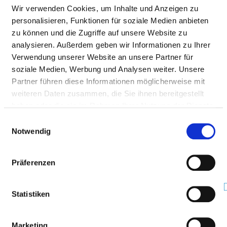
Wir verwenden Cookies, um Inhalte und Anzeigen zu
personalisieren, Funktionen für soziale Medien anbieten
zu können und die Zugriffe auf unsere Website zu
analysieren. Außerdem geben wir Informationen zu Ihrer
Verwendung unserer Website an unsere Partner für
soziale Medien, Werbung und Analysen weiter. Unsere
Partner führen diese Informationen möglicherweise mit
weiteren Daten zusammen, die Sie ihnen bereitgestellt
Krankenhausstr. 45
haben oder die sie im Rahmen Ihrer Nutzung der Dienste
63906 Erlenbach am Main
gesammelt haben.
Einwilligungsauswahl
Tel.:
09372-7000
Notwendig
Mail:
ed.tiehdnuseg-soileh@hcabnelre.fg
Präferenzen
Anfahrt
https://www.helios-gesundheit.de/standorte-angebot...
Statistiken
Marketing