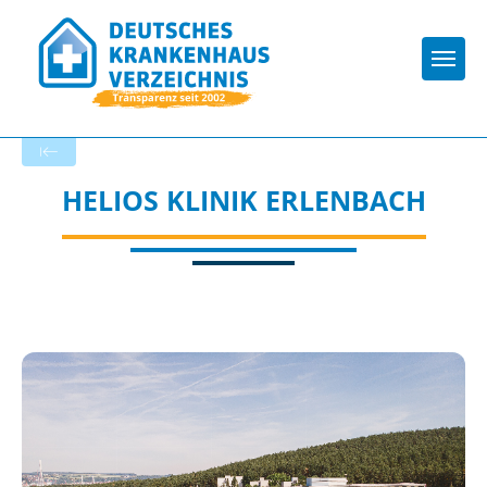
Togg
Zurück zu den Suchergebnissen
HELIOS KLINIK ERLENBACH