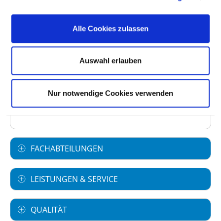
Anzahl Betten: 90
Anzahl der Fachabteilungen: 2
Alle Cookies zulassen
Vollstationäre Fallzahl: 2.376
Auswahl erlauben
Ambulante Fallzahl: 645
Nur notwendige Cookies verwenden
Krankenhausträger: Bezirk Unterfranken
Art des Trägers: öffentlich
FACHABTEILUNGEN
LEISTUNGEN & SERVICE
QUALITÄT