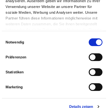
analysieren. Außerdem geben wir Informationen zu Ihrer
Verwendung unserer Website an unsere Partner für
soziale Medien, Werbung und Analysen weiter. Unsere
Partner führen diese Informationen möglicherweise mit
weiteren Daten zusammen, die Sie ihnen bereitgestellt
haben oder die sie im Rahmen Ihrer Nutzung der Dienste
Michelsberg 1
gesammelt haben.
Einwilligungsauswahl
97702 Münnerstadt
Notwendig
Tel.:
09733-62-0
Mail:
ed.ubzt@ofni
Präferenzen
Anfahrt
Statistiken
http://www.tzbu.de
Marketing
BASIS-INFOS
Details zeigen