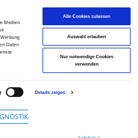
Alle Cookies zulassen
le Medien
TELLENBÖRSE
KONTAKT
IHRE MEINUNG
ir
Auswahl erlauben
, Werbung
ren Daten
ienste
Nur notwendige Cookies
AINKOFEN
verwenden
g
Details zeigen
AGNOSTIK