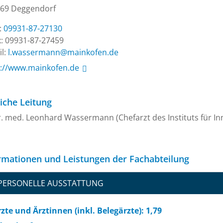
69 Deggendorf
.:
09931-87-27130
: 09931-87-27459
l:
ed.nefokniam@nnamressaw.l
s://www.mainkofen.de
liche Leitung
. med. Leonhard Wassermann (Chefarzt des Instituts für In
rmationen und Leistungen der Fachabteilung
PERSONELLE AUSSTATTUNG
zte und Ärztinnen (inkl. Belegärzte): 1,79