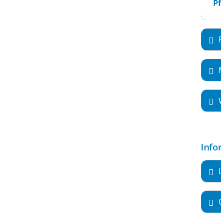
Pf
Info