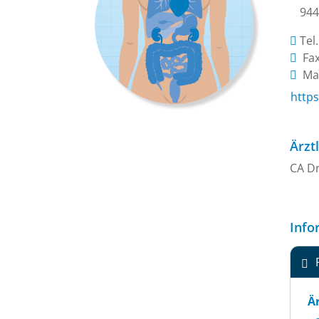
944
Tel
Fax
Mai
http
Ärzt
CA Dr
Info
Är