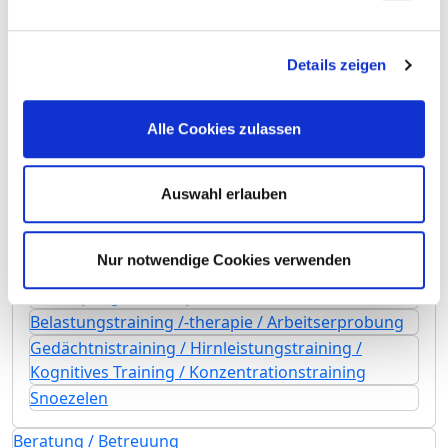
Physiotherapie / Krankengymnastik als Einzel-
und/oder Gruppentherapie
Präventive Leistungsangebote / Präventionskurse
Details zeigen
Rückenschule / Haltungsschulung /
Wirbelsäulengymnastik
Alle Cookies zulassen
Schmerztherapie /-management
Spezielle Entspannungstherapie
Spezielles pflegerisches Leistungsangebot
Auswahl erlauben
Stimm- und Sprachtherapie / Logopädie
Wärme- und Kälteanwendungen
Nur notwendige Cookies verwenden
Wundmanagement
Aromapflege /-therapie
Belastungstraining /-therapie / Arbeitserprobung
Gedächtnistraining / Hirnleistungstraining /
Kognitives Training / Konzentrationstraining
Snoezelen
Beratung / Betreuung