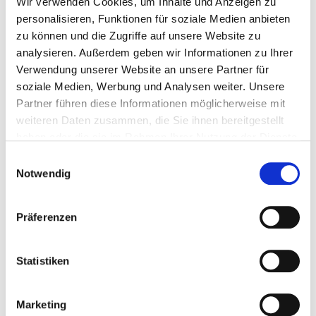
Wir verwenden Cookies, um Inhalte und Anzeigen zu
Akupunktur
personalisieren, Funktionen für soziale Medien anbieten
Atemgymnastik /-therapie
zu können und die Zugriffe auf unsere Website zu
analysieren. Außerdem geben wir Informationen zu Ihrer
Basale Stimulation
Verwendung unserer Website an unsere Partner für
Sporttherapie / Bewegungstherapie
soziale Medien, Werbung und Analysen weiter. Unsere
Bobath-Therapie (für Erwachsene und/oder
Partner führen diese Informationen möglicherweise mit
Kinder)
weiteren Daten zusammen, die Sie ihnen bereitgestellt
Spezielles Leistungsangebot für Diabetiker und
haben oder die sie im Rahmen Ihrer Nutzung der Dienste
Diabetikerinnen
gesammelt haben.
Einwilligungsauswahl
Ergotherapie / Arbeitstherapie
Notwendig
Kinästhetik
Kontinenztraining / Inkontinenzberatung
Kreativtherapie / Kunsttherapie / Theatertherapie /
Präferenzen
Bibliotherapie
Manuelle Lymphdrainage
Statistiken
Massage
Musiktherapie
Marketing
Physikalische Therapie / Bädertherapie