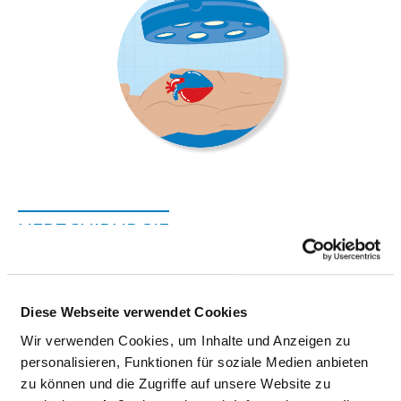
HERZCHIRURGIE
Leipziger Straße 50
03048 Cottbus
Diese Webseite verwendet Cookies
Wir verwenden Cookies, um Inhalte und Anzeigen zu
Tel.:
0355-480-1006
personalisieren, Funktionen für soziale Medien anbieten
Fax: 0355-480-1007
zu können und die Zugriffe auf unsere Website zu
Mail:
ed.anas@ehcsztirf.krid