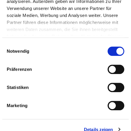
analysieren. Außerdem geben wir Informationen zu Ihrer
Anfahrt
Verwendung unserer Website an unsere Partner für
soziale Medien, Werbung und Analysen weiter. Unsere
Partner führen diese Informationen möglicherweise mit
Ärztliche Leitung
weiteren Daten zusammen, die Sie ihnen bereitgestellt
Prof. Dr. med. Dirk Fritzsche (Ärztlicher Direktor und
haben oder die sie im Rahmen Ihrer Nutzung der Dienste
Chefarzt Herzchirurgie)
gesammelt haben.
Einwilligungsauswahl
Notwendig
Informationen und Leistungen der
Präferenzen
Fachabteilung
FALLZAHLEN
Statistiken
Vollstationäre Fallzahl: 1.223
Marketing
PERSONELLE AUSSTATTUNG
Details zeigen