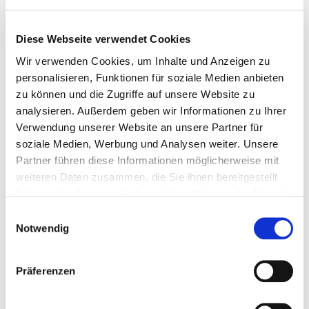
Gerät zur
Ja
Gefäßdarstellung
Diese Webseite verwendet Cookies
Maskenbeatmungsgerät
Ja
mit dauerhaft positivem
Wir verwenden Cookies, um Inhalte und Anzeigen zu
Beatmungsdruck
personalisieren, Funktionen für soziale Medien anbieten
zu können und die Zugriffe auf unsere Website zu
Schichtbildverfahren im
Kooperation
Ja
Querschnitt mittels
mit
analysieren. Außerdem geben wir Informationen zu Ihrer
Röntgenstrahlen
Medizinische
Verwendung unserer Website an unsere Partner für
Universität
soziale Medien, Werbung und Analysen weiter. Unsere
Lausitz – Carl
Partner führen diese Informationen möglicherweise mit
Thiem
weiteren Daten zusammen, die Sie ihnen bereitgestellt
haben oder die sie im Rahmen Ihrer Nutzung der Dienste
Hirnstrommessung
Kooperation
Ja
mit
gesammelt haben.
Einwilligungsauswahl
Medizinische
Notwendig
Universität
Lausitz – Carl
Thiem
Präferenzen
Gerät zur
keine Angabe
Gewebezerstörung
erforderlich