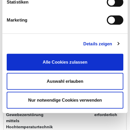
Statistiken
mittels
Hochtemperaturtechnik
Marketing
Gerät zur
ECMO
Ja
Lungenersatztherapie /-
unterstützung
Details zeigen
Schnittbildverfahren
Kooperation
Ja
mittels starker
mit
Magnetfelder und
Medizinische
Alle Cookies zulassen
elektro-magnetischer
Universität
Wechselfelder
Lausitz – Carl
Thiem
Auswahl erlauben
Gerät zur Blutreinigung
Hämofiltration,
Ja
bei Nierenversagen
Dialyse
(Dialyse)
Nur notwendige Cookies verwenden
Gerät zur
keine Angabe
Gewebezerstörung
erforderlich
mittels
Hochtemperaturtechnik