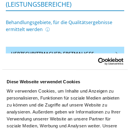
(LEISTUNGSBEREICHE)
Behandlungsgebiete, für die Qualitätsergebnisse
ermittelt werden
HERZSCHRITTMACHER: ERSTMALIGES
EINSETZEN (HSMDEF-HSM-IMPL)
HERZSCHRITTMACHER: AUSTAUSCH DES
GEHÄUSES (HSMDEF-HSM-AGGW)
Diese Webseite verwendet Cookies
Wir verwenden Cookies, um Inhalte und Anzeigen zu
HERZSCHRITTMACHER: ERNEUTER EINGRIFF,
personalisieren, Funktionen für soziale Medien anbieten
AUSTAUSCH ODER ENTFERNEN DES
zu können und die Zugriffe auf unsere Website zu
HERZSCHRITTMACHERS (HSMDEF-HSM-REV)
analysieren. Außerdem geben wir Informationen zu Ihrer
Verwendung unserer Website an unsere Partner für
DEFIBRILLATOR (SCHOCKGEBER) ZUR
soziale Medien, Werbung und Analysen weiter. Unsere