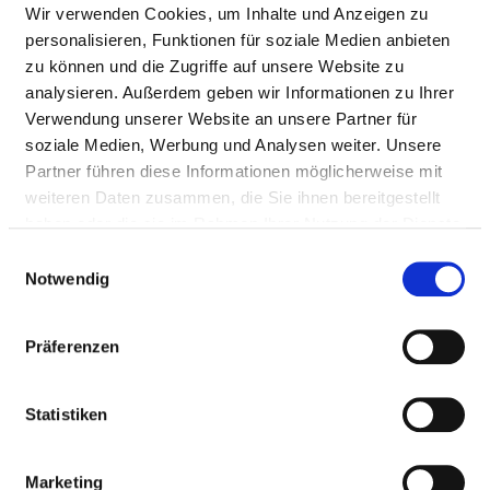
Tel.:
069-6301-4136
Wir verwenden Cookies, um Inhalte und Anzeigen zu
Fax: 069-6301-5336
personalisieren, Funktionen für soziale Medien anbieten
Mail:
ed.mff-nizideminu@uomonokio.sokairyk
zu können und die Zugriffe auf unsere Website zu
Mit Notfallambulanz
analysieren. Außerdem geben wir Informationen zu Ihrer
Verwendung unserer Website an unsere Partner für
Anfahrt
soziale Medien, Werbung und Analysen weiter. Unsere
https://www.unimedizin-ffm.de/einrichtungen/klinik...
Partner führen diese Informationen möglicherweise mit
weiteren Daten zusammen, die Sie ihnen bereitgestellt
haben oder die sie im Rahmen Ihrer Nutzung der Dienste
gesammelt haben.
Einwilligungsauswahl
Ärztliche Leitung
Notwendig
Univ.-Prof. Dr. med. Kyriakos Oikonomou (Direktor
der Klinik)
Präferenzen
Dr. med. Wojciech Derwich (Leitender Oberarzt)
Statistiken
Informationen und Leistungen der
Marketing