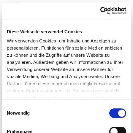
Toggle navigation
Zur Krankenhaus-Startseite
Diese Webseite verwendet Cookies
Wir verwenden Cookies, um Inhalte und Anzeigen zu
personalisieren, Funktionen für soziale Medien anbieten
zu können und die Zugriffe auf unsere Website zu
Universitätsklinikum
analysieren. Außerdem geben wir Informationen zu Ihrer
Frankfurt
Verwendung unserer Website an unsere Partner für
soziale Medien, Werbung und Analysen weiter. Unsere
Partner führen diese Informationen möglicherweise mit
Hygiene
weiteren Daten zusammen, die Sie ihnen bereitgestellt
haben oder die sie im Rahmen Ihrer Nutzung der Dienste
Hygienebeauftragte/r
gesammelt haben.
Einwilligungsauswahl
Ein/e Hygienebeauftragte/r wurde nicht
Notwendig
eingerichtet
Präferenzen