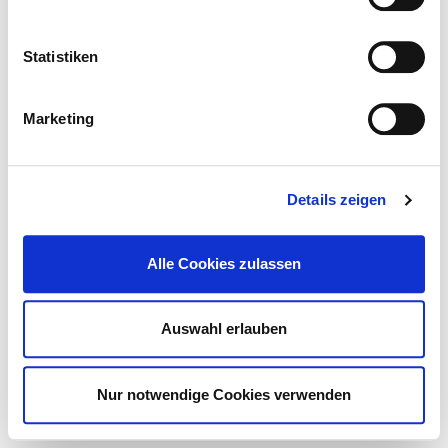
Hygienekommission
Hygienepersonal
Hygienestandard ZVK und weitere Maßnahmen
Statistiken
Antibiotikatherapie und Antibiotikaprophylaxe
Umgang mit Wunden
Marketing
Händedesinfektion
Umgang mit MRE /MRSA
Hygienebezogenes Risikomanagement
Details zeigen
© Deutsches Krankenhaus Verzeichnis 2026
Kontakt
Impressum
Alle Cookies zulassen
Datenschutz
DKTIG
Auswahl erlauben
Nur notwendige Cookies verwenden