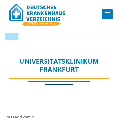
Togg
Zur Krankenhaus-Startseite
UNIVERSITÄTSKLINIKUM
FRANKFURT
Passend dazu: