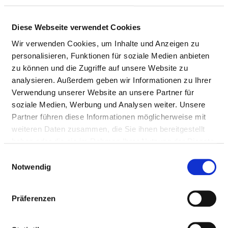
BERUFSGRUPPE
ANZAHL
ERLÄUTERUNG
Anzahl (gesamt)
1.122,31
Diese Webseite verwendet Cookies
Personal mit direktem
1.122,31
Wir verwenden Cookies, um Inhalte und Anzeigen zu
Beschäftigungsverhältnis
personalisieren, Funktionen für soziale Medien anbieten
zu können und die Zugriffe auf unsere Website zu
Personal ohne direktes
0,00
analysieren. Außerdem geben wir Informationen zu Ihrer
Beschäftigungsverhältnis
Verwendung unserer Website an unsere Partner für
soziale Medien, Werbung und Analysen weiter. Unsere
Personal in der
143,09
Partner führen diese Informationen möglicherweise mit
ambulanten Versorgung
weiteren Daten zusammen, die Sie ihnen bereitgestellt
Personal in der
979,22
haben oder die sie im Rahmen Ihrer Nutzung der Dienste
stationären Versorgung
gesammelt haben.
Einwilligungsauswahl
Notwendig
maßgebliche tarifliche
38.5
Wochenarbeitszeit
Präferenzen
Davon ohne Fachabteilungszuordnung