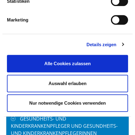
Statistiken
BERUFSGRUPPE
ANZAHL
ERLÄUTERUNG
Marketing
Anzahl (gesamt)
45,36
Personal mit direktem
45,36
Beschäftigungsverhältnis
Details zeigen
Personal ohne direktes
0,00
Beschäftigungsverhältnis
Alle Cookies zulassen
Personal in der
5,44
ambulanten Versorgung
Auswahl erlauben
Personal in der
39,92
stationären Versorgung
Nur notwendige Cookies verwenden
GESUNDHEITS- UND
KINDERKRANKENPFLEGER UND GESUNDHEITS-
UND KINDERKRANKENPFLEGERINNEN