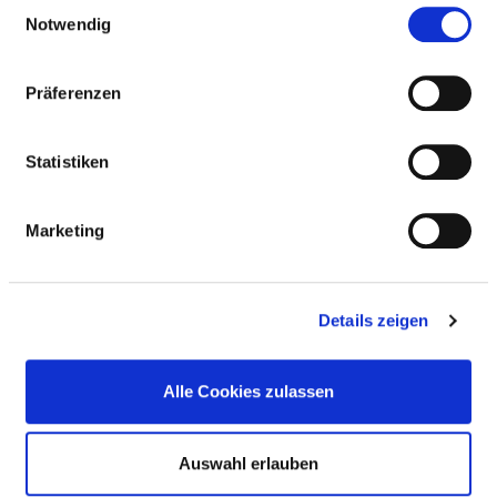
Einwilligungsauswahl
Osteopathie / Chiropraktik / Manualtherapie
Notwendig
Physiotherapie / Krankengymnastik als
Präferenzen
Einzel- und/oder Gruppentherapie
Statistiken
Präventive Leistungsangebote /
Präventionskurse
Marketing
Rückenschule / Haltungsschulung /
Wirbelsäulengymnastik
Details zeigen
Schmerztherapie /-management
Alle Cookies zulassen
Sehschule / Orthoptik
Auswahl erlauben