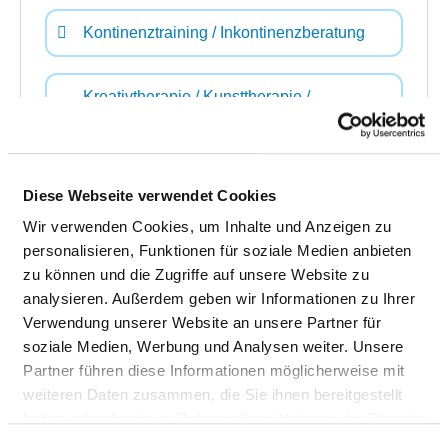
Kontinenztraining / Inkontinenzberatung
Kreativtherapie / Kunsttherapie /
Theatertherapie / Bibliotherapie
Manuelle Lymphdrainage
Diese Webseite verwendet Cookies
Wir verwenden Cookies, um Inhalte und Anzeigen zu
Massage
personalisieren, Funktionen für soziale Medien anbieten
zu können und die Zugriffe auf unsere Website zu
analysieren. Außerdem geben wir Informationen zu Ihrer
Musiktherapie
Verwendung unserer Website an unsere Partner für
soziale Medien, Werbung und Analysen weiter. Unsere
Partner führen diese Informationen möglicherweise mit
Naturheilverfahren / Homöopathie /
weiteren Daten zusammen, die Sie ihnen bereitgestellt
Phytotherapie
haben oder die sie im Rahmen Ihrer Nutzung der Dienste
gesammelt haben.