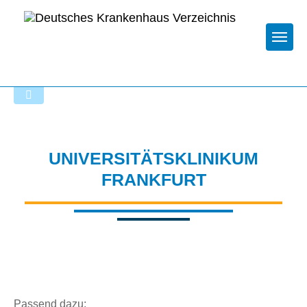
Togg
Zur Krankenhaus-Startseite
UNIVERSITÄTSKLINIKUM
FRANKFURT
Passend dazu: