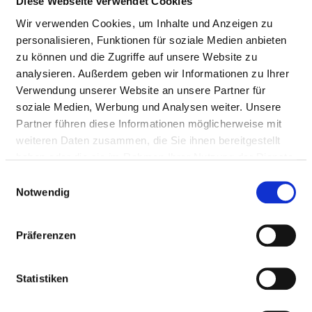
Diese Webseite verwendet Cookies
Tel.:
08441-79-0
Mail:
moc.znaillakinilk@tairaterkes.fp
Wir verwenden Cookies, um Inhalte und Anzeigen zu
personalisieren, Funktionen für soziale Medien anbieten
Anfahrt
zu können und die Zugriffe auf unsere Website zu
analysieren. Außerdem geben wir Informationen zu Ihrer
http://www.ilmtalklinik.de
Verwendung unserer Website an unsere Partner für
soziale Medien, Werbung und Analysen weiter. Unsere
Weitere Standorte
Partner führen diese Informationen möglicherweise mit
weiteren Daten zusammen, die Sie ihnen bereitgestellt
haben oder die sie im Rahmen Ihrer Nutzung der Dienste
„Persönlich + Kompetent + Heimatnah", das ist unser 
gesammelt haben.
Selbstverständnis. Wir sind persönlich für unsere 
Einwilligungsauswahl
Notwendig
Patienten und deren Angehörige da, bieten moderne,...
mehr
Präferenzen
BASIS-INFOS
Statistiken
Anzahl Betten: 220