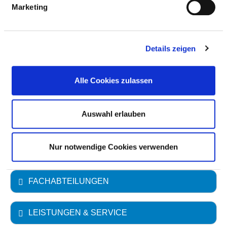
Marketing
Anzahl der Fachabteilungen: 5
Vollstationäre Fallzahl: 10.122
Details zeigen
Ambulante Fallzahl: 22.859
Alle Cookies zulassen
Krankenhausträger: Ilmtalklinik GmbH
Art des Trägers: öffentlich
Auswahl erlauben
Akademisches Lehrkrankenhaus
Technische Universität München (TU)
Nur notwendige Cookies verwenden
FACHABTEILUNGEN
LEISTUNGEN & SERVICE