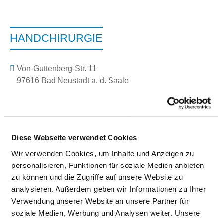
HANDCHIRURGIE
Von-Guttenberg-Str. 11
97616 Bad Neustadt a. d. Saale
Tel.:
09771-66-23350
Fax: 09771-66-9823350
Mail:
ed.sen-supmac@2eigrurihcdnah.ofni
Mit Notfallambulanz
Diese Webseite verwendet Cookies
Anfahrt
Wir verwenden Cookies, um Inhalte und Anzeigen zu
personalisieren, Funktionen für soziale Medien anbieten
https://www.campus-nes.de/medizin-pflege/unsere-kl...
zu können und die Zugriffe auf unsere Website zu
analysieren. Außerdem geben wir Informationen zu Ihrer
Verwendung unserer Website an unsere Partner für
Ärztliche Leitung
soziale Medien, Werbung und Analysen weiter. Unsere
Professor Dr. med. Jörg van Schoonhoven (Chefarzt)