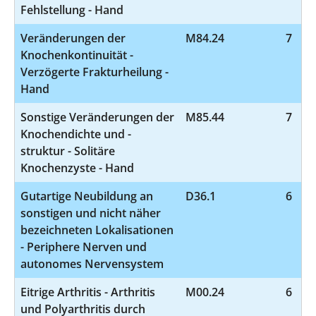
Fehlstellung - Hand
Veränderungen der
M84.24
7
Knochenkontinuität -
Verzögerte Frakturheilung -
Hand
Sonstige Veränderungen der
M85.44
7
Knochendichte und -
struktur - Solitäre
Knochenzyste - Hand
Gutartige Neubildung an
D36.1
6
sonstigen und nicht näher
bezeichneten Lokalisationen
- Periphere Nerven und
autonomes Nervensystem
Eitrige Arthritis - Arthritis
M00.24
6
und Polyarthritis durch