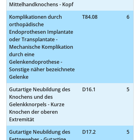
Mittelhandknochens - Kopf
Komplikationen durch
T84.08
6
orthopädische
Endoprothesen Implantate
oder Transplantate -
Mechanische Komplikation
durch eine
Gelenkendoprothese -
Sonstige näher bezeichnete
Gelenke
Gutartige Neubildung des
D16.1
5
Knochens und des
Gelenkknorpels - Kurze
Knochen der oberen
Extremität
Gutartige Neubildung des
D17.2
5
Fettgewebes - Gutartige