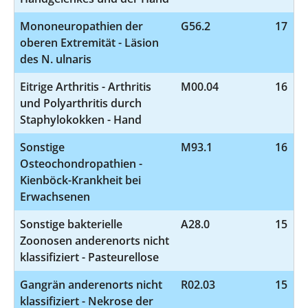
Mononeuropathien der
G56.2
17
oberen Extremität - Läsion
des N. ulnaris
Eitrige Arthritis - Arthritis
M00.04
16
und Polyarthritis durch
Staphylokokken - Hand
Sonstige
M93.1
16
Osteochondropathien -
Kienböck-Krankheit bei
Erwachsenen
Sonstige bakterielle
A28.0
15
Zoonosen anderenorts nicht
klassifiziert - Pasteurellose
Gangrän anderenorts nicht
R02.03
15
klassifiziert - Nekrose der