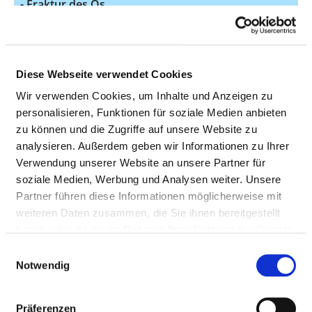
- Fraktur des Os
scaphoideum der Hand
Sonstige Arthrose - Primäre
M19.03
9
Arthrose sonstiger Gelenke -
Diese Webseite verwendet Cookies
Unterarm
Wir verwenden Cookies, um Inhalte und Anzeigen zu
Synovitis und Tenosynovitis
M65.84
9
personalisieren, Funktionen für soziale Medien anbieten
- Sonstige Synovitis und
zu können und die Zugriffe auf unsere Website zu
Tenosynovitis - Hand
analysieren. Außerdem geben wir Informationen zu Ihrer
Verwendung unserer Website an unsere Partner für
Osteomyelitis - Sonstige
M86.64
9
soziale Medien, Werbung und Analysen weiter. Unsere
chronische Osteomyelitis -
Partner führen diese Informationen möglicherweise mit
Hand
weiteren Daten zusammen, die Sie ihnen bereitgestellt
haben oder die sie im Rahmen Ihrer Nutzung der Dienste
Krankheiten des autonomen
G90.70
8
gesammelt haben.
Nervensystems - Komplexes
Einwilligungsauswahl
regionales Schmerzsyndrom
Notwendig
sonstiger und nicht näher
bezeichneter Typ -
Präferenzen