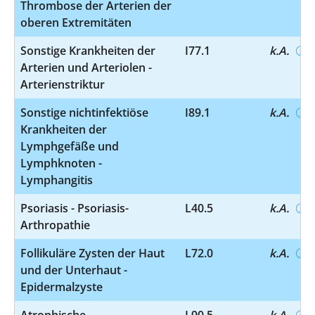
Thrombose der Arterien der
oberen Extremitäten
Sonstige Krankheiten der
I77.1
k.A.
Arterien und Arteriolen -
Arterienstriktur
Sonstige nichtinfektiöse
I89.1
k.A.
Krankheiten der
Lymphgefäße und
Lymphknoten -
Lymphangitis
Psoriasis - Psoriasis-
L40.5
k.A.
Arthropathie
Follikuläre Zysten der Haut
L72.0
k.A.
und der Unterhaut -
Epidermalzyste
Atrophische
L90.5
k.A.