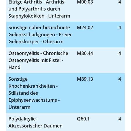
Eitrige Arthritis - Arthritis
M00.03
4
und Polyarthritis durch
Staphylokokken - Unterarm
Sonstige näher bezeichnete
M24.02
4
Gelenkschädigungen - Freier
Gelenkkörper - Oberarm
Osteomyelitis - Chronische
M86.44
4
Osteomyelitis mit Fistel -
Hand
Sonstige
M89.13
4
Knochenkrankheiten -
Stillstand des
Epiphysenwachstums -
Unterarm
Polydaktylie -
Q69.1
4
Akzessorischer Daumen