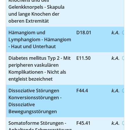
Gelenkknorpels - Skapula
und lange Knochen der
oberen Extremität
Hämangiom und
D18.01
k.A.
Lymphangiom - Hämangiom
- Haut und Unterhaut
Diabetes mellitus Typ 2 - Mit
E11.50
k.A.
peripheren vaskulären
Komplikationen - Nicht als
entgleist bezeichnet
Dissoziative Störungen
F44.4
k.A.
Konversionsstörungen -
Dissoziative
Bewegungsstörungen
Somatoforme Störungen -
F45.41
k.A.
Anhaltende Schmerzstörung