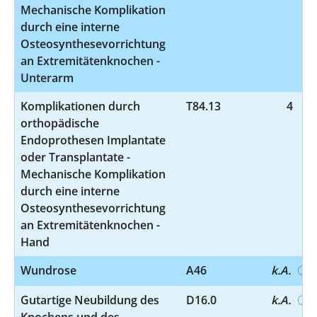
Mechanische Komplikation
durch eine interne
Osteosynthesevorrichtung
an Extremitätenknochen -
Unterarm
Komplikationen durch
T84.13
4
orthopädische
Endoprothesen Implantate
oder Transplantate -
Mechanische Komplikation
durch eine interne
Osteosynthesevorrichtung
an Extremitätenknochen -
Hand
Wundrose
A46
k.A.
Gutartige Neubildung des
D16.0
k.A.
Knochens und des