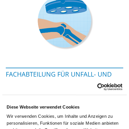
FACHABTEILUNG FÜR UNFALL- UND
WIEDERHERSTELLENDE CHIRURGIE
STRAUSBERG
Prötzeler Chaussee 5
Diese Webseite verwendet Cookies
15344 Strausberg
Wir verwenden Cookies, um Inhalte und Anzeigen zu
personalisieren, Funktionen für soziale Medien anbieten
Tel.:
03344-52-22253