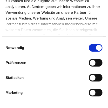
zu können und die Zugriffe auf unsere Website zu
Fax: 03344-52-22254
analysieren. Außerdem geben wir Informationen zu Ihrer
Mail:
ed.lomhk@gineok.s
Verwendung unserer Website an unsere Partner für
Mit Notfallambulanz
soziale Medien, Werbung und Analysen weiter. Unsere
Anfahrt
Partner führen diese Informationen möglicherweise mit
weiteren Daten zusammen, die Sie ihnen bereitgestellt
https://www.krankenhaus-mol.de/klinik-unfall.htm
haben oder die sie im Rahmen Ihrer Nutzung der Dienste
gesammelt haben.
Einwilligungsauswahl
Ärztliche Leitung
Notwendig
Dr. med., MBA Steffen König (Chefarzt)
Präferenzen
Informationen und Leistungen der
Statistiken
Fachabteilung
FALLZAHLEN
Marketing
Vollstationäre Fallzahl: 853