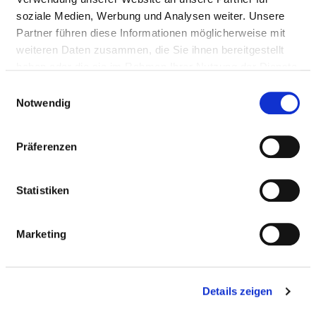
soziale Medien, Werbung und Analysen weiter. Unsere
Medizinische Leistungen
Partner führen diese Informationen möglicherweise mit
Medizinisch-pflegerische Leistungen
weiteren Daten zusammen, die Sie ihnen bereitgestellt
haben oder die sie im Rahmen Ihrer Nutzung der Dienste
gesammelt haben.
Einwilligungsauswahl
SERVICE & AUSSTATTUNG
Notwendig
Präferenzen
BETTEN
Statistiken
Ein-Bett-Zimmer
Marketing
Ein-Bett-Zimmer mit eigener Nasszelle
Mutter-Kind-Zimmer
Details zeigen