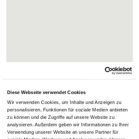
Diese Webseite verwendet Cookies
Herkulesstraße 34
34119 Kassel
Wir verwenden Cookies, um Inhalte und Anzeigen zu
personalisieren, Funktionen für soziale Medien anbieten
Tel.:
0561-1002-0
zu können und die Zugriffe auf unsere Website zu
Mail:
ed.noiselpaga@KKD.ofnI
analysieren. Außerdem geben wir Informationen zu Ihrer
Verwendung unserer Website an unsere Partner für
Anfahrt