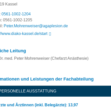
19 Kassel
:
0561-1002-1204
: 0561-1002-1205
l:
ed.noiselpaga@resiewnerhoM.reteP
://www.diako-kassel.de/start
liche Leitung
Dr. med. Peter Mohrenweiser (Chefarzt Anästhesie)
rmationen und Leistungen der Fachabteilung
PERSONELLE AUSSTATTUNG
zte und Ärztinnen (inkl. Belegärzte): 13,97