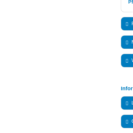
Pf
Info