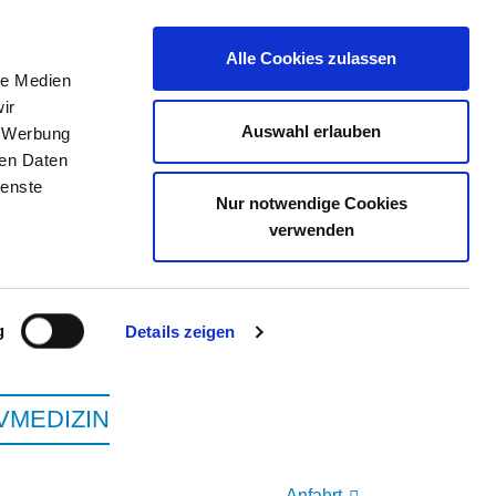
Alle Cookies zulassen
le Medien
ir
ELLENBÖRSE
KONTAKT
IHRE MEINUNG
Auswahl erlauben
, Werbung
ren Daten
ienste
Nur notwendige Cookies
INIKEN KASSEL
verwenden
g
Details zeigen
VMEDIZIN
Anfahrt