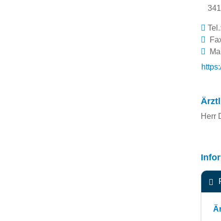
341
Tel.
Fax
Mai
https
Ärzt
Herr 
Info
Är