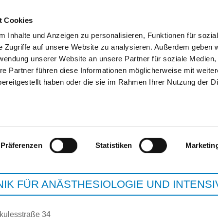
t Cookies
 Inhalte und Anzeigen zu personalisieren, Funktionen für sozia
e Zugriffe auf unsere Website zu analysieren. Außerdem geben w
SUCHEN
TIPPS & HILFE
DAS DKV
ST
rwendung unserer Website an unsere Partner für soziale Medien
re Partner führen diese Informationen möglicherweise mit weite
ereitgestellt haben oder die sie im Rahmen Ihrer Nutzung der D
AGAPLESION DIAKONIE KL
Präferenzen
Statistiken
Marketin
NIK FÜR ANÄSTHESIOLOGIE UND INTENSI
kulesstraße 34