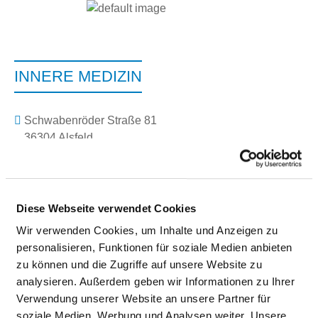
INNERE MEDIZIN
Schwabenröder Straße 81
36304 Alsfeld
Tel.:
06631-981217
Fax: 06631-981571
Mail:
ed.dlefsla-hkk@nni-tairaterkes
Diese Webseite verwendet Cookies
Mit Notfallambulanz
Wir verwenden Cookies, um Inhalte und Anzeigen zu
Anfahrt
personalisieren, Funktionen für soziale Medien anbieten
zu können und die Zugriffe auf unsere Website zu
https://www.kkh-alsfeld.de/innere-medizin.html
analysieren. Außerdem geben wir Informationen zu Ihrer
Verwendung unserer Website an unsere Partner für
Ärztliche Leitung
soziale Medien, Werbung und Analysen weiter. Unsere