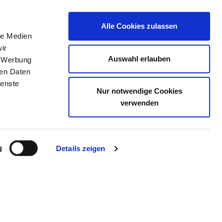
Alle Cookies zulassen
le Medien
TELLENBÖRSE
KONTAKT
IHRE MEINUNG
ir
Auswahl erlauben
, Werbung
ren Daten
ienste
Nur notwendige Cookies
RGKREISES IN ALSFELD
verwenden
g
Details zeigen