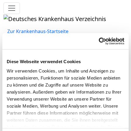
Toggle navigation
Zur Krankenhaus-Startseite
Kreiskrankenhaus des
Diese Webseite verwendet Cookies
Vogelsbergkreises in Alsfeld
Wir verwenden Cookies, um Inhalte und Anzeigen zu
GmbH
personalisieren, Funktionen für soziale Medien anbieten
zu können und die Zugriffe auf unsere Website zu
analysieren. Außerdem geben wir Informationen zu Ihrer
Umgang mit Risiken in der
Verwendung unserer Website an unsere Partner für
Patientenversorgung
soziale Medien, Werbung und Analysen weiter. Unsere
Partner führen diese Informationen möglicherweise mit
Qualitätsmanagement
weiteren Daten zusammen, die Sie ihnen bereitgestellt
Verantwortliche Person
haben oder die sie im Rahmen Ihrer Nutzung der Dienste