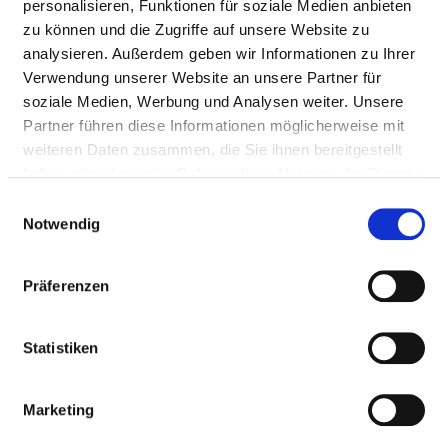
personalisieren, Funktionen für soziale Medien anbieten
HYGIENE
zu können und die Zugriffe auf unsere Website zu
analysieren. Außerdem geben wir Informationen zu Ihrer
Verwendung unserer Website an unsere Partner für
HYGIENEBEAUFTRAGTE/R
soziale Medien, Werbung und Analysen weiter. Unsere
Partner führen diese Informationen möglicherweise mit
weiteren Daten zusammen, die Sie ihnen bereitgestellt
Ein/e Hygienebeauftragte/r wurde nicht
haben oder die sie im Rahmen Ihrer Nutzung der Dienste
eingerichtet
gesammelt haben.
Einwilligungsauswahl
Notwendig
HYGIENEKOMMISSION
Präferenzen
HYGIENEPERSONAL
Statistiken
HYGIENESTANDARD ZVK UND WEITERE
MASSNAHMEN
Marketing