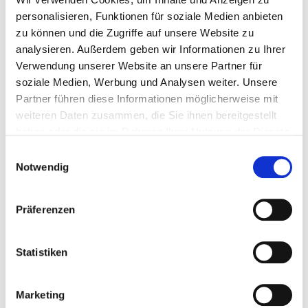
personalisieren, Funktionen für soziale Medien anbieten
zu können und die Zugriffe auf unsere Website zu
Burgsteig 13
analysieren. Außerdem geben wir Informationen zu Ihrer
33617 Bielefeld
Verwendung unserer Website an unsere Partner für
Tel.:
0521-772-78059
soziale Medien, Werbung und Analysen weiter. Unsere
Fax: 0521-772-78060
Partner führen diese Informationen möglicherweise mit
Mail:
ed.bkve@nnamlemah.drakce
weiteren Daten zusammen, die Sie ihnen bereitgestellt
Mit Notfallambulanz
haben oder die sie im Rahmen Ihrer Nutzung der Dienste
Anfahrt
gesammelt haben.
Einwilligungsauswahl
Notwendig
Ärztliche Leitung
Univ.-Prof. Dr. med. Eckard Hamelmann (Direktor der Klinik)
Präferenzen
Statistiken
Informationen und Leistungen der Fachabteilung
Fallzahlen
Marketing