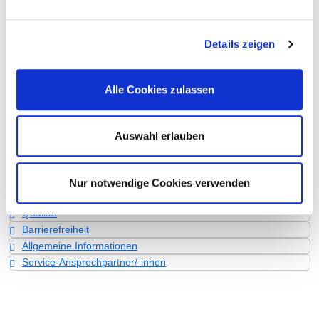
Vollstationäre Fallzahl: 4.994
Teilstationäre Fallzahl: 874
Details zeigen
Personelle Ausstattung
Fachexpertise und Weiterbildung
Alle Cookies zulassen
Medizinisches Leistungsangebot mit Fallzahlen
Weitere Informationen zur Fachabteilung
Auswahl erlauben
Informationen und Leistungen des
Krankenhauses für alle Fachabteilungen
Nur notwendige Cookies verwenden
Leistungen & Service
Qualität
Barrierefreiheit
Allgemeine Informationen
Service-Ansprechpartner/-innen