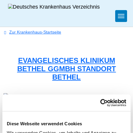
Togg
Zur Krankenhaus-Startseite
EVANGELISCHES KLINIKUM
BETHEL GGMBH STANDORT
BETHEL
UNIVERSITÄTSKLINIK FÜR KINDER- UND
Diese Webseite verwendet Cookies
JUGENDMEDIZIN
Wir verwenden Cookies, um Inhalte und Anzeigen zu