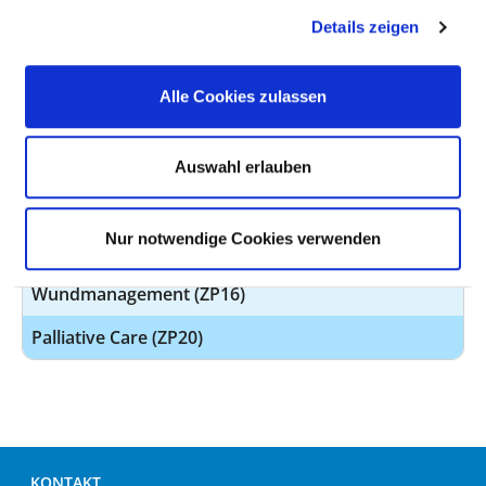
Details zeigen
Casemanagement (PQ21)
Basale Stimulation (ZP01)
Alle Cookies zulassen
Kinästhetik (ZP08)
Schmerzmanagement (ZP14)
Auswahl erlauben
Still- und Laktationsberatung (ZP28)
Nur notwendige Cookies verwenden
Stomamanagement (ZP15)
Wundmanagement (ZP16)
Palliative Care (ZP20)
KONTAKT