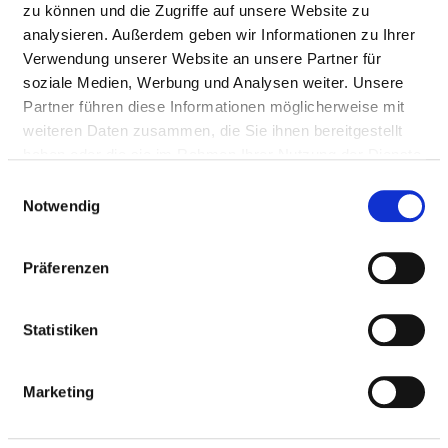
zu können und die Zugriffe auf unsere Website zu
UNIVERSITÄTSKLINIK FÜR KINDER- UND
analysieren. Außerdem geben wir Informationen zu Ihrer
JUGENDMEDIZIN
Verwendung unserer Website an unsere Partner für
soziale Medien, Werbung und Analysen weiter. Unsere
Partner führen diese Informationen möglicherweise mit
PFLEGERISCHE FACHEXPERTISE
weiteren Daten zusammen, die Sie ihnen bereitgestellt
haben oder die sie im Rahmen Ihrer Nutzung der Dienste
Bachelor (PQ01)
gesammelt haben.
Einwilligungsauswahl
Intensiv- und Anästhesiepflege (PQ04)
Notwendig
Leitung einer Station / eines Bereiches (PQ05)
Präferenzen
Master (PQ06)
Pflege in der Onkologie (PQ07)
Statistiken
Pädiatrische Intensiv- und Anästhesiepflege (PQ09)
Marketing
Notfallpflege (PQ12)
Praxisanleitung (PQ20)