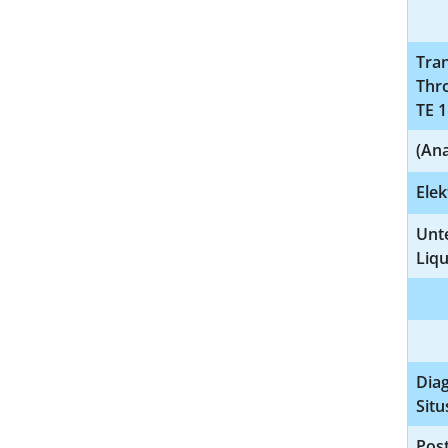
Tran
Thr
TE 1
(An
Elek
Unt
Liq
Dia
Situ
Pos