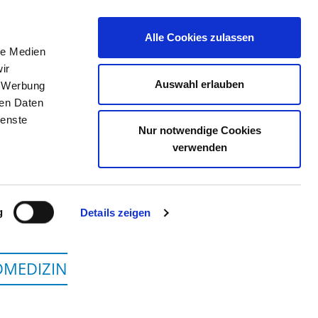
Alle Cookies zulassen
le Medien
TELLENBÖRSE
KONTAKT
IHRE MEINUNG
ir
Auswahl erlauben
, Werbung
ren Daten
ienste
Nur notwendige Cookies
GGMBH STANDORT BETHEL
verwenden
g
Details zeigen
DMEDIZIN