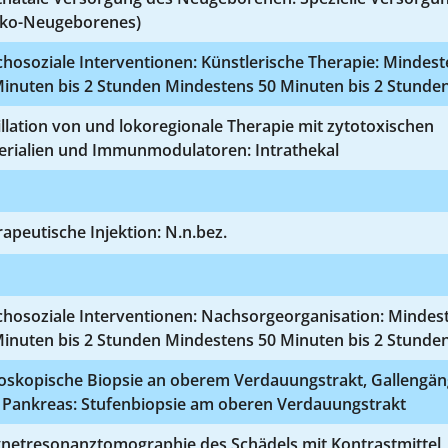
siko-Neugeborenes)
hosoziale Interventionen: Künstlerische Therapie: Mindes
Minuten bis 2 Stunden Mindestens 50 Minuten bis 2 Stunde
illation von und lokoregionale Therapie mit zytotoxischen
erialien und Immunmodulatoren: Intrathekal
apeutische Injektion: N.n.bez.
chosoziale Interventionen: Nachsorgeorganisation: Mindes
Minuten bis 2 Stunden Mindestens 50 Minuten bis 2 Stunde
oskopische Biopsie an oberem Verdauungstrakt, Gallengä
 Pankreas: Stufenbiopsie am oberen Verdauungstrakt
netresonanztomographie des Schädels mit Kontrastmittel