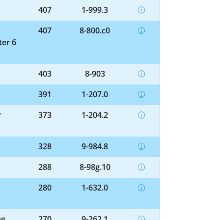
407
1-999.3
407
8-800.c0
ter 6
403
8-903
391
1-207.0
r
373
1-204.2
328
9-984.8
288
8-98g.10
280
1-632.0
ng
270
9-262.1