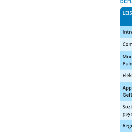
BEH
LEI
Int
Com
Mon
Pul
Elek
App
Gef
Sozi
psy
Regi