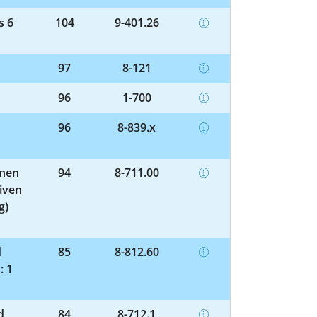
s 6
104
9-401.26
97
8-121
96
1-700
96
8-839.x
enen
94
8-711.00
iven
g)
d
85
8-812.60
: 1
d
84
8-712.1