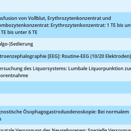
sfusion von Vollblut, Erythrozytenkonzentrat und
ombozytenkonzentrat: Erythrozytenkonzentrat: 1 TE bis un
 TE bis unter 6 TE
algo-)Sedierung
troenzephalographie [EEG]: Routine-EEG (10/20 Elektroden)
ersuchung des Liquorsystems: Lumbale Liquorpunktion zu
uorentnahme
gnostische Ösophagogastroduodenoskopie: Bei normalem
s
tnatale Versorgung des Neugeborenen: Spezielle Versorgu