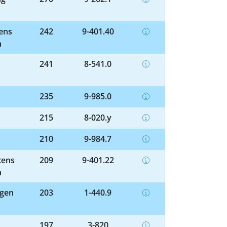
tens
242
9-401.40
n
241
8-541.0
235
9-985.0
215
8-020.y
210
9-984.7
tens
209
9-401.22
n
ngen
203
1-440.9
197
3-820