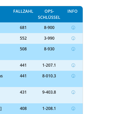
FALLZAHL
OPS-
INFO
SCHLÜSSEL
681
8-900
552
3-990
508
8-930
441
1-207.1
as
441
8-010.3
431
9-403.8
]
408
1-208.1