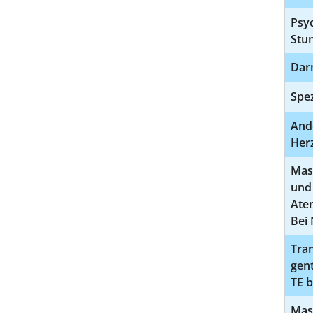
Psyc
Stu
Dar
Spez
Ande
Herz
Mas
und 
Ate
Bei 
Tra
gen
TE b
Mas