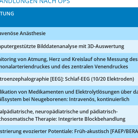
ANDLUNGEN NACH OPS
STUNG
ravenöse Anästhesie
putergestützte Bilddatenanalyse mit 3D-Auswertung
itoring von Atmung, Herz und Kreislauf ohne Messung des
monalarteriendruckes und des zentralen Venendruckes
troenzephalographie [EEG]: Schlaf-EEG (10/20 Elektroden)
likation von Medikamenten und Elektrolytlösungen über d
äßsystem bei Neugeborenen: Intravenös, kontinuierlich
alpädiatrische, neuropädiatrische und pädiatrisch-
chosomatische Therapie: Integrierte Blockbehandlung
strierung evozierter Potentiale: Früh-akustisch [FAEP/BERA