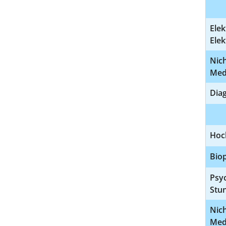
Elek
Elek
Nic
Med
Dia
Hoc
Bio
Psyc
Stun
Nic
Med