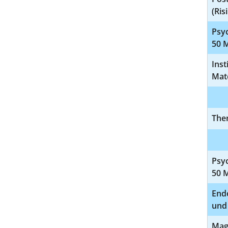
(Ri
Psyc
50 
Inst
Mat
Ther
Psy
50 
End
und
Mag