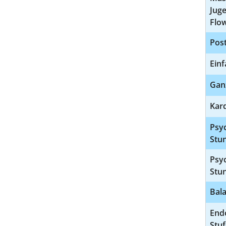
Jug
Flo
Pos
Einf
Gan
Kard
Psyc
Stu
Psyc
Stun
Bala
End
Stu