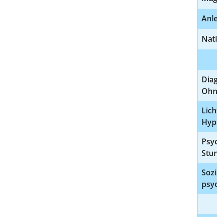
Anl
Nat
Dia
Ohn
Lich
Hype
Psyc
Stun
Sozi
psy