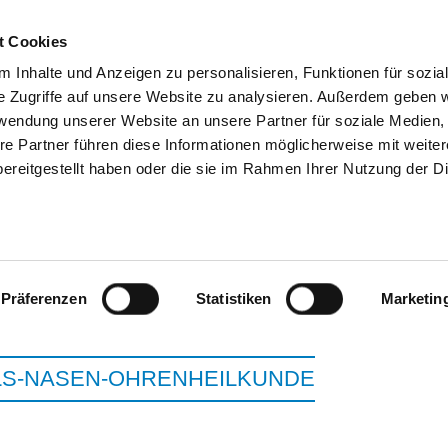
t Cookies
 Inhalte und Anzeigen zu personalisieren, Funktionen für sozia
e Zugriffe auf unsere Website zu analysieren. Außerdem geben w
SUCHEN
TIPPS & HILFE
DAS DKV
ST
rwendung unserer Website an unsere Partner für soziale Medien
re Partner führen diese Informationen möglicherweise mit weite
ereitgestellt haben oder die sie im Rahmen Ihrer Nutzung der D
OBERLINKLINIK GGMBH | ORTHOP
Präferenzen
Statistiken
Marketin
LS-NASEN-OHRENHEILKUNDE