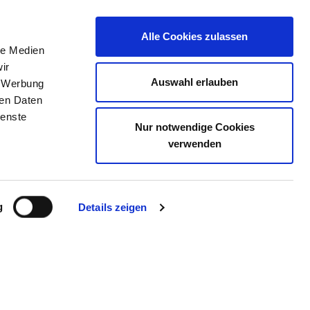
Alle Cookies zulassen
le Medien
ir
ELLENBÖRSE
KONTAKT
IHRE MEINUNG
Auswahl erlauben
, Werbung
ren Daten
ienste
Nur notwendige Cookies
ÄDISCHE FACHKLINIK
verwenden
g
Details zeigen