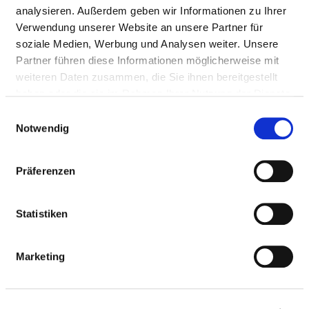
analysieren. Außerdem geben wir Informationen zu Ihrer
Verwendung unserer Website an unsere Partner für
HYGIENEBEAUFTRAGTE/R
soziale Medien, Werbung und Analysen weiter. Unsere
Partner führen diese Informationen möglicherweise mit
weiteren Daten zusammen, die Sie ihnen bereitgestellt
Ein/e Hygienebeauftragte/r wurde nicht
haben oder die sie im Rahmen Ihrer Nutzung der Dienste
eingerichtet
gesammelt haben.
Einwilligungsauswahl
Notwendig
HYGIENEKOMMISSION
Präferenzen
HYGIENEPERSONAL
Statistiken
HYGIENESTANDARD ZVK UND WEITERE
MASSNAHMEN
Marketing
ANTIBIOTIKATHERAPIE UND