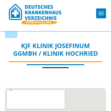
Togg
Zurück zu den Suchergebnissen
KJF KLINIK JOSEFINUM
GGMBH / KLINIK HOCHRIED