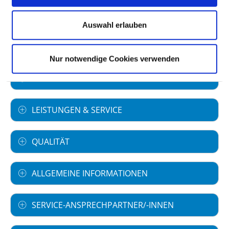
Akademisches Lehrkrankenhaus
Ludwig-Maximilian-Universität
Auswahl erlauben
München
Nur notwendige Cookies verwenden
FACHABTEILUNGEN
LEISTUNGEN & SERVICE
QUALITÄT
ALLGEMEINE INFORMATIONEN
SERVICE-ANSPRECHPARTNER/-INNEN