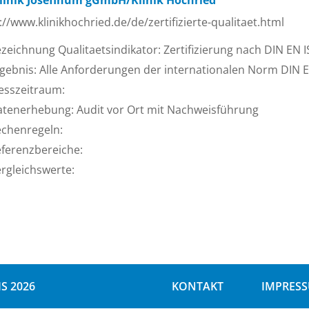
Klinik Josefinum gGmbH/Klinik Hochried
://www.klinikhochried.de/de/zertifizierte-qualitaet.html
zeichnung Qualitaetsindikator: Zertifizierung nach DIN EN 
gebnis: Alle Anforderungen der internationalen Norm DIN EN
esszeitraum:
tenerhebung: Audit vor Ort mit Nachweisführung
chenregeln:
ferenzbereiche:
rgleichswerte:
S 2026
KONTAKT
IMPRES