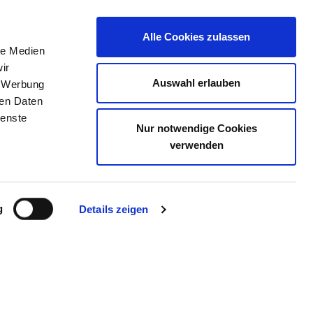
Alle Cookies zulassen
le Medien
TELLENBÖRSE
KONTAKT
IHRE MEINUNG
ir
Auswahl erlauben
, Werbung
ren Daten
ienste
Nur notwendige Cookies
/ KLINIK HOCHRIED
verwenden
g
Details zeigen