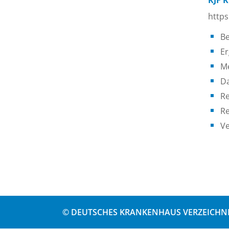
KJF 
https
Be
Er
M
Da
Re
Re
Ve
© DEUTSCHES KRANKENHAUS VERZEICHNI