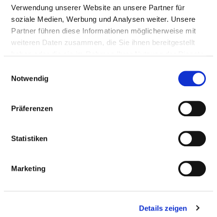
Fax: 0931-201-34803
Verwendung unserer Website an unsere Partner für
Mail:
ed.wku@m_mahp
soziale Medien, Werbung und Analysen weiter. Unsere
Partner führen diese Informationen möglicherweise mit
Anfahrt
weiteren Daten zusammen, die Sie ihnen bereitgestellt
https://www.ukw.de/neuroradiologie
haben oder die sie im Rahmen Ihrer Nutzung der Dienste
gesammelt haben.
Einwilligungsauswahl
Notwendig
Ärztliche Leitung
Prof. Dr. Mirko Pham (Direktor)
Präferenzen
Informationen und Leistungen der
Statistiken
Fachabteilung
Marketing
PERSONELLE AUSSTATTUNG
Ärzte und Ärztinnen (inkl. Belegärzte): 21,94
Details zeigen
Pflegekräfte: 0,00