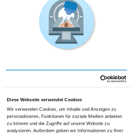
INSTITUT FÜR DIAGNOSTISCHE UND
INTERVENTIONELLE
NEURORADIOLOGIE
Diese Webseite verwendet Cookies
Wir verwenden Cookies, um Inhalte und Anzeigen zu
Josef-Schneider-Straße 11
personalisieren, Funktionen für soziale Medien anbieten
97080 Würzburg
zu können und die Zugriffe auf unsere Website zu
Tel.:
0931-201-34791
analysieren. Außerdem geben wir Informationen zu Ihrer