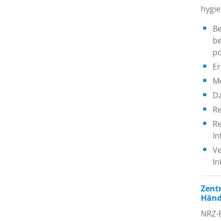
hygi
Be
be
po
Er
Me
Da
Re
Re
In
Ve
In
Zent
Händ
NRZ-B