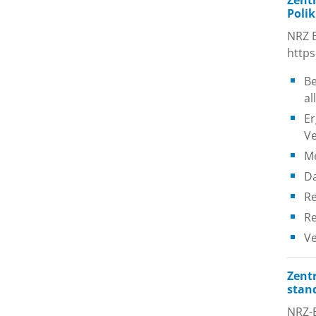
Zent
Polik
NRZ B
http
Be
al
Er
V
Me
D
Re
Re
Ve
Zent
stan
NRZ-B