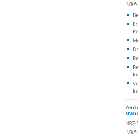
hygi
Be
Er
Re
Me
D
Re
Re
In
Ve
In
Zent
stan
NRZ-B
hygie