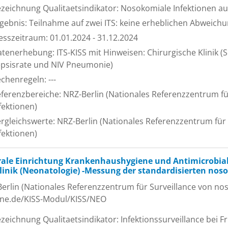
zeichnung Qualitaetsindikator: Nosokomiale Infektionen auf
gebnis: Teilnahme auf zwei ITS: keine erheblichen Abweich
sszeitraum: 01.01.2024 - 31.12.2024
tenerhebung: ITS-KISS mit Hinweisen: Chirurgische Klinik (Se
psisrate und NIV Pneumonie)
chenregeln: ---
ferenzbereiche: NRZ-Berlin (Nationales Referenzzentrum f
fektionen)
rgleichswerte: NRZ-Berlin (Nationales Referenzzentrum für
fektionen)
rale Einrichtung Krankenhaushygiene und Antimicrobial
klinik (Neonatologie) -Messung der standardisierten nos
erlin (Nationales Referenzzentrum für Surveillance von nos
ene.de/KISS-Modul/KISS/NEO
zeichnung Qualitaetsindikator: Infektionssurveillance bei