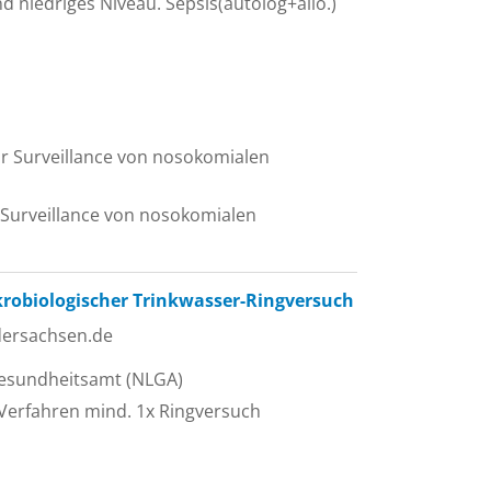
d niedriges Niveau. Sepsis(autolog+allo.)
ür Surveillance von nosokomialen
 Surveillance von nosokomialen
ikrobiologischer Trinkwasser-Ringversuch
dersachsen.de
gesundheitsamt (NLGA)
Verfahren mind. 1x Ringversuch