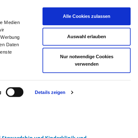
Alle Cookies zulassen
le Medien
TELLENBÖRSE
KONTAKT
IHRE MEINUNG
ir
Auswahl erlauben
, Werbung
ren Daten
ienste
Nur notwendige Cookies
M WÜRZBURG
verwenden
g
Details zeigen