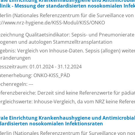
rale Einrichtung Krankenhaushygiene und Antimicrobial
linik - Messung der standardisierten nosokomialen Infe
erlin (Nationales Referenzzentrum für die Surveillance von
s://www.nrz-hygiene.de/KISS-Modul/KISS/ONKO
zeichnung Qualitaetsindikator: Sepsis- und Pneumonierat
logenen und autologen Stammzelltransplantation
gebnis: Vergleich von Inhouse-Daten. Sepsis (allogen) weite
eränderungen
sszeitraum: 01.01.2024 - 31.12.2024
atenerhebung: ONKO-KISS_PÄD
chenregeln: ---
ferenzbereiche: Derzeit sind keine Referenzwerte für pädi
rgleichswerte: Inhouse-Vergleich, da vom NRZ keine Refe
rale Einrichtung Krankenhaushygiene und Antimicrobial
dardisierten nosokomialen Infektionsraten
erlin (Nationales Referenzzentrum für Surveillance von nos