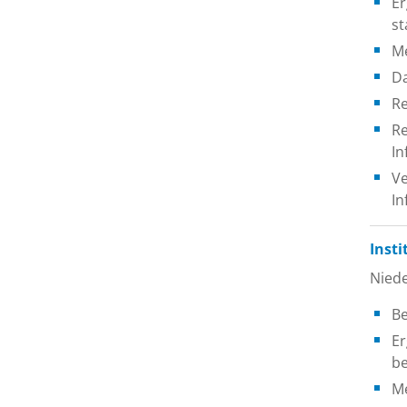
Er
st
Me
D
Re
Re
In
Ve
In
Insti
Nied
Be
Er
b
Me