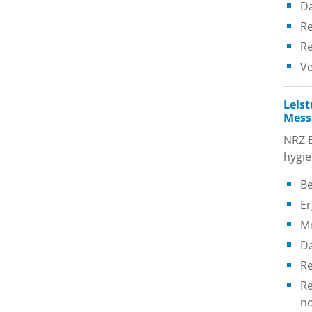
Da
Re
Re
Ve
Leis
Mess
NRZ B
hygi
Be
Er
Me
D
Re
Re
no