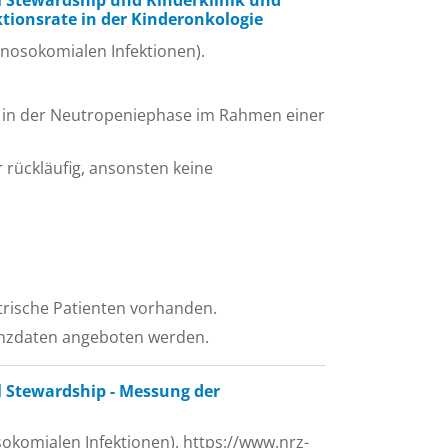
 Stewardship und Kinderklinik und
ktionsrate in der Kinderonkologie
 nosokomialen Infektionen).
e in der Neutropeniephase im Rahmen einer
r rückläufig, ansonsten keine
atrische Patienten vorhanden.
renzdaten angeboten werden.
 Stewardship - Messung der
okomialen Infektionen). https://www.nrz-