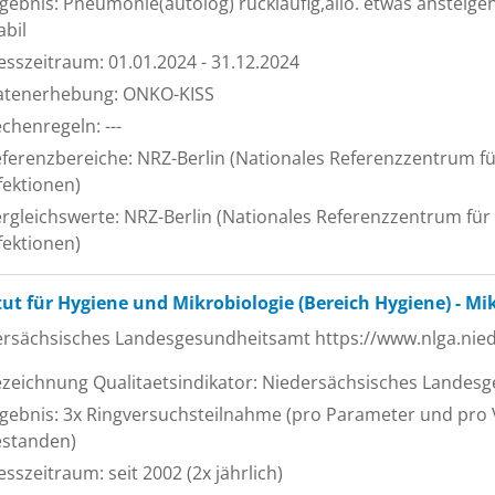
gebnis: Pneumonie(autolog) rückläufig,allo. etwas ansteigen
abil
sszeitraum: 01.01.2024 - 31.12.2024
atenerhebung: ONKO-KISS
chenregeln: ---
ferenzbereiche: NRZ-Berlin (Nationales Referenzzentrum f
fektionen)
rgleichswerte: NRZ-Berlin (Nationales Referenzzentrum für
fektionen)
tut für Hygiene und Mikrobiologie (Bereich Hygiene) - M
ersächsisches Landesgesundheitsamt https://www.nlga.nie
zeichnung Qualitaetsindikator: Niedersächsisches Landes
gebnis: 3x Ringversuchsteilnahme (pro Parameter und pro 
estanden)
sszeitraum: seit 2002 (2x jährlich)