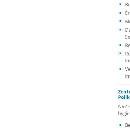
Be
Er
Me
Da
Se
Re
Re
In
Ve
In
Zent
Poli
NRZ B
hygi
Be