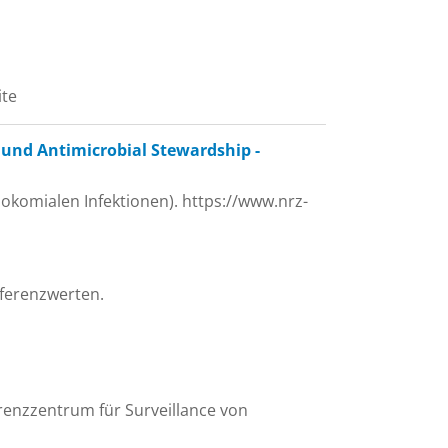
ite
und Antimicrobial Stewardship -
okomialen Infektionen). https://www.nrz-
ferenzwerten.
renzzentrum für Surveillance von