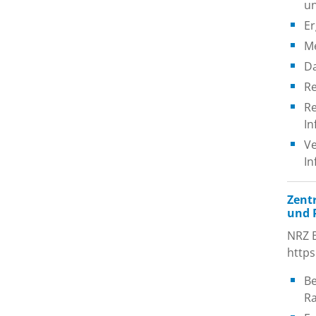
un
Er
Me
D
Re
Re
In
Ve
In
Zent
und 
NRZ B
http
Be
Ra