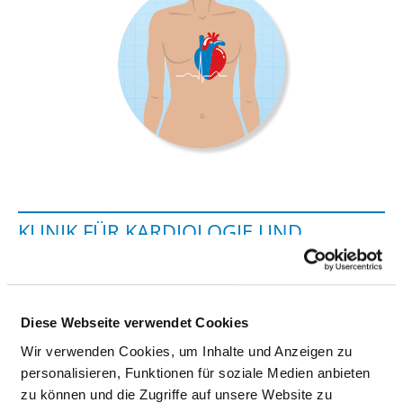
KLINIK FÜR KARDIOLOGIE UND
INTERNISTISCHE INTENSIVMEDIZIN
Hans-Nolte-Str. 1
Diese Webseite verwendet Cookies
32429 Minden
Wir verwenden Cookies, um Inhalte und Anzeigen zu
Tel.:
0571-790-3101
personalisieren, Funktionen für soziale Medien anbieten
Mail:
ed.nekinilksierknelheum@nednim-eigoloidrak
zu können und die Zugriffe auf unsere Website zu