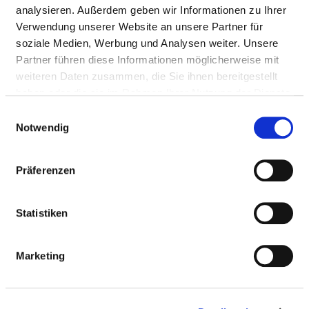
Mit Notfallambulanz
analysieren. Außerdem geben wir Informationen zu Ihrer
Verwendung unserer Website an unsere Partner für
Anfahrt
soziale Medien, Werbung und Analysen weiter. Unsere
https://www.muehlenkreiskliniken.de/johannes-
Partner führen diese Informationen möglicherweise mit
wesli...
weiteren Daten zusammen, die Sie ihnen bereitgestellt
haben oder die sie im Rahmen Ihrer Nutzung der Dienste
gesammelt haben.
Einwilligungsauswahl
Ärztliche Leitung
Notwendig
Prof. Dr. med. Marcus Wiemer (Direktor)
Präferenzen
Informationen und Leistungen der
Fachabteilung
Statistiken
FALLZAHLEN
Marketing
Vollstationäre Fallzahl: 4.031