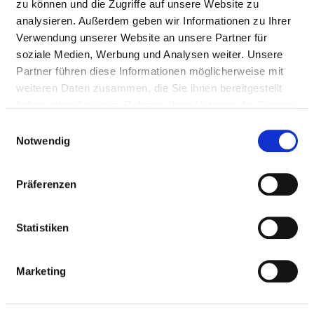
zu können und die Zugriffe auf unsere Website zu
analysieren. Außerdem geben wir Informationen zu Ihrer
Medizinisch-pflegerische Leistungen
Verwendung unserer Website an unsere Partner für
Service & Ausstattung
soziale Medien, Werbung und Analysen weiter. Unsere
Partner führen diese Informationen möglicherweise mit
weiteren Daten zusammen, die Sie ihnen bereitgestellt
MEDIZINISCHES
haben oder die sie im Rahmen Ihrer Nutzung der Dienste
LEISTUNGSANGEBOT DES
gesammelt haben.
Einwilligungsauswahl
KRANKENHAUSES
Notwendig
Welche Krankheiten werden in diesem Krankenhaus
Präferenzen
behandelt? Welche Behandlungsmethoden bietet dieses
Krankenhaus an?
Statistiken
Suchen Sie Krankheiten und Behandlungen, die in
diesem Krankenhaus behandelt oder durchgeführt
werden, per Volltext-Suche.
Marketing