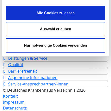
Vollstationäre Fallzahl: 1.926
Alle Cookies zulassen
Personelle Ausstattung
Fachexpertise und Weiterbildung
Auswahl erlauben
Medizinisches Leistungsangebot mit Fallzahlen
Weitere Informationen zur Fachabteilung
Informationen und Leistungen des
Nur notwendige Cookies verwenden
Krankenhauses für alle Fachabteilungen
Leistungen & Service
Qualität
Barrierefreiheit
Allgemeine Informationen
Service-Ansprechpartner/-innen
© Deutsches Krankenhaus Verzeichnis 2026
Kontakt
Impressum
Datenschutz