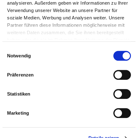
analysieren. Außerdem geben wir Informationen zu Ihrer
Mail:
ed.zteerp-kinilk@nedek.s
Verwendung unserer Website an unsere Partner für
Mit Notfallambulanz
soziale Medien, Werbung und Analysen weiter. Unsere
Anfahrt
Partner führen diese Informationen möglicherweise mit
weiteren Daten zusammen, die Sie ihnen bereitgestellt
haben oder die sie im Rahmen Ihrer Nutzung der Dienste
Ärztliche Leitung
gesammelt haben.
Einwilligungsauswahl
Dr. Sünje Keden (Chefärztin Gynäkologie und
Notwendig
Geburtshilfe)
Präferenzen
Informationen und Leistungen der
Fachabteilung
Statistiken
FALLZAHLEN
Marketing
Vollstationäre Fallzahl: 578
Details zeigen