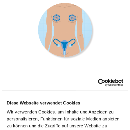
FRAUENHEILKUNDE
Am Krankemnhaus 5
Diese Webseite verwendet Cookies
24211 Preetz
Wir verwenden Cookies, um Inhalte und Anzeigen zu
personalisieren, Funktionen für soziale Medien anbieten
Tel.:
04342-801-200
zu können und die Zugriffe auf unsere Website zu
Fax: 04342-801-258