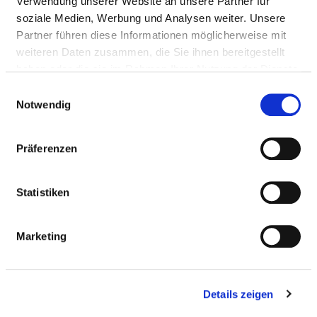
Verwendung unserer Website an unsere Partner für
BARRIEREFREIHEIT
soziale Medien, Werbung und Analysen weiter. Unsere
Partner führen diese Informationen möglicherweise mit
weiteren Daten zusammen, die Sie ihnen bereitgestellt
ALLERGIEN
haben oder die sie im Rahmen Ihrer Nutzung der Dienste
gesammelt haben.
Einwilligungsauswahl
Notwendig
Allergenarme Zimmer
Präferenzen
Diätetische Angebote
Statistiken
DEMENZ / GEISTIGE BEHINDERUNG
Marketing
HÖRBEHINDERUNG / GEHÖRLOSIGKEIT
Details zeigen
MOBILITÄTSEINSCHRÄNKUNGEN