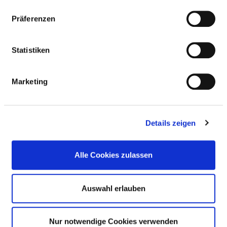
Präferenzen
Ärzte und Ärztinnen (inkl. Belegärzte): 0,00
Pflegekräfte: 0,00
Statistiken
FACHEXPERTISE UND WEITERBILDUNG
Marketing
MEDIZINISCHES LEISTUNGSANGEBOT MIT
FALLZAHLEN
Details zeigen
WEITERE INFORMATIONEN ZUR
Alle Cookies zulassen
FACHABTEILUNG
Auswahl erlauben
Informationen und Leistungen des
Krankenhauses für alle Fachabteilungen
Nur notwendige Cookies verwenden