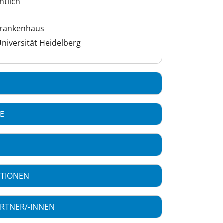
ntlich
krankenhaus
niversität Heidelberg
CE
ATIONEN
RTNER/-INNEN