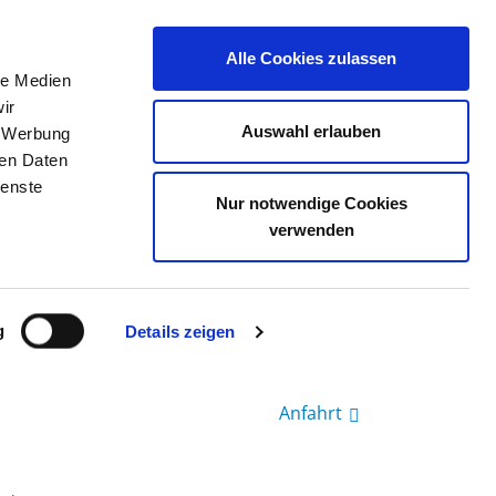
Alle Cookies zulassen
le Medien
TELLENBÖRSE
KONTAKT
IHRE MEINUNG
ir
Auswahl erlauben
, Werbung
ren Daten
ienste
AR-ODENWALD
Nur notwendige Cookies
verwenden
g
Details zeigen
Anfahrt