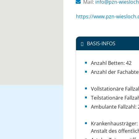
Mail:
ed.hcolseiw-nzp@o
https://www.pzn-wiesloch.
BASIS-INFOS
Anzahl Betten: 42
Anzahl der Fachabte
Vollstationäre Fallza
Teilstationäre Fallza
Ambulante Fallzahl: 
Krankenhausträger:
Anstalt des öffentli