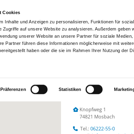
t Cookies
 Inhalte und Anzeigen zu personalisieren, Funktionen für sozia
SUCHEN
TIPPS & HILFE
DAS DKV
S
e Zugriffe auf unsere Website zu analysieren. Außerdem geben w
rwendung unserer Website an unsere Partner für soziale Medien
re Partner führen diese Informationen möglicherweise mit weite
ereitgestellt haben oder die sie im Rahmen Ihrer Nutzung der D
R PSYCHISCHE GESUNDHEIT NECK
Präferenzen
Statistiken
Marketin
Knopfweg 1
74821 Mosbach
Tel.:
06222-55-0