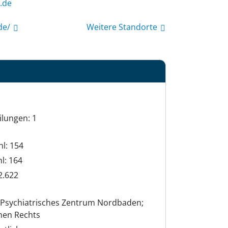
fni
de/
Weitere Standorte
ilungen: 1
hl: 154
hl: 164
2.622
 Psychiatrisches Zentrum Nordbaden;
chen Rechts