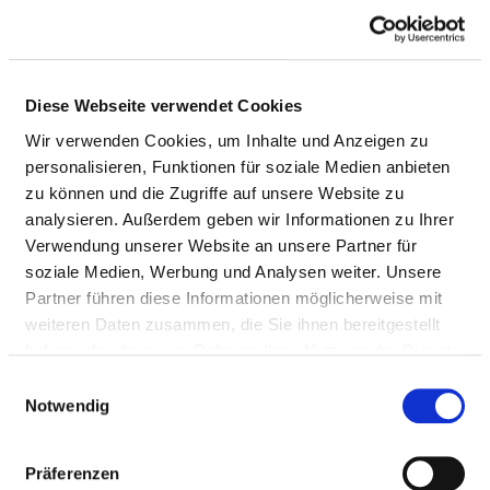
Suche nach Krankenhäusern eines bestimmten
Bundeslandes und seiner Städte
Zur Bundesland-Suche
Diese Webseite verwendet Cookies
Wir verwenden Cookies, um Inhalte und Anzeigen zu
personalisieren, Funktionen für soziale Medien anbieten
zu können und die Zugriffe auf unsere Website zu
analysieren. Außerdem geben wir Informationen zu Ihrer
Verwendung unserer Website an unsere Partner für
soziale Medien, Werbung und Analysen weiter. Unsere
Barrierefreie-
Partner führen diese Informationen möglicherweise mit
Suche
weiteren Daten zusammen, die Sie ihnen bereitgestellt
haben oder die sie im Rahmen Ihrer Nutzung der Dienste
Für Screenreader optimierte barrierefreie Suche
gesammelt haben.
Einwilligungsauswahl
Notwendig
Zur barrierefreien Suche
Präferenzen