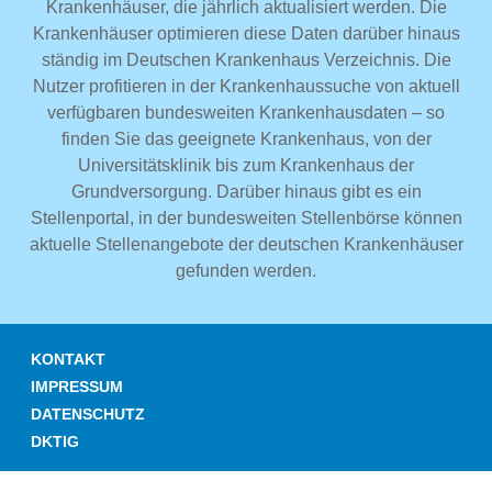
Krankenhäuser, die jährlich aktualisiert werden. Die
Krankenhäuser optimieren diese Daten darüber hinaus
ständig im Deutschen Krankenhaus Verzeichnis. Die
Nutzer profitieren in der Krankenhaussuche von aktuell
verfügbaren bundesweiten Krankenhausdaten – so
finden Sie das geeignete Krankenhaus, von der
Universitätsklinik bis zum Krankenhaus der
Grundversorgung. Darüber hinaus gibt es ein
Stellenportal, in der bundesweiten Stellenbörse können
aktuelle Stellenangebote der deutschen Krankenhäuser
gefunden werden.
KONTAKT
IMPRESSUM
DATENSCHUTZ
DKTIG
© DEUTSCHES KRANKENHAUS VERZEICHNIS 2026