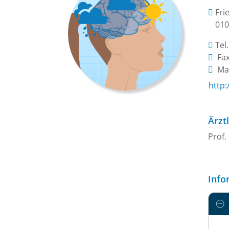
Fri
010
Tel
Fax
Mai
http
Ärzt
Prof.
Info