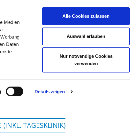
Alle Cookies zulassen
le Medien
TELLENBÖRSE
KONTAKT
IHRE MEINUNG
ir
Auswahl erlauben
, Werbung
ren Daten
ienste
Nur notwendige Cookies
SDEN - STANDORT
verwenden
DT
g
Details zeigen
(INKL. TAGESKLINIK)