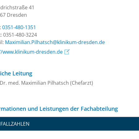
edrichstraße 41
67 Dresden
.:
0351-480-1351
: 0351-480-3224
l:
ed.nedserd-mukinilk@hcstahliP.nailimixaM
://www.klinikum-dresden.de
liche Leitung
 Dr. med. Maximilian Pilhatsch (Chefarzt)
rmationen und Leistungen der Fachabteilung
FALLZAHLEN